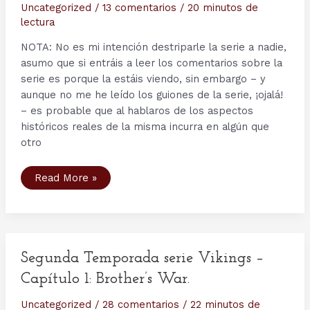
Uncategorized
/
13 comentarios
/
20 minutos de
lectura
NOTA: No es mi intención destriparle la serie a nadie,
asumo que si entráis a leer los comentarios sobre la
serie es porque la estáis viendo, sin embargo – y
aunque no me he leído los guiones de la serie, ¡ojalá!
– es probable que al hablaros de los aspectos
históricos reales de la misma incurra en algún que
otro
Segunda
Read More »
Temporada
serie
Vikings
–
Capítulo
2:
Invasion.
Segunda Temporada serie Vikings –
Capítulo 1: Brother’s War.
Uncategorized
/
28 comentarios
/
22 minutos de