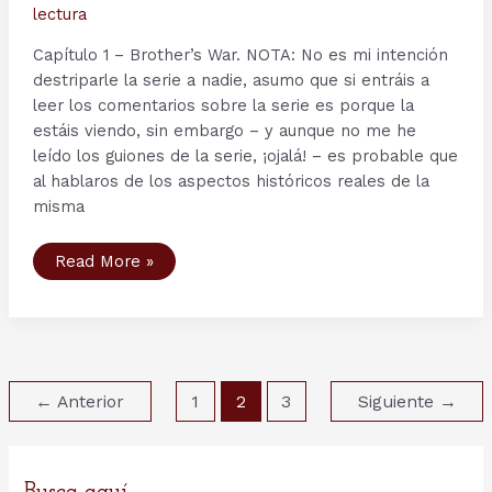
lectura
Capítulo 1 – Brother’s War. NOTA: No es mi intención
destriparle la serie a nadie, asumo que si entráis a
leer los comentarios sobre la serie es porque la
estáis viendo, sin embargo – y aunque no me he
leído los guiones de la serie, ¡ojalá! – es probable que
al hablaros de los aspectos históricos reales de la
misma
Segunda
Read More »
Temporada
serie
Vikings
–
Capítulo
1:
Brother’s
War.
Paginación
←
Anterior
1
2
3
Siguiente
→
de
entradas
Busca aquí