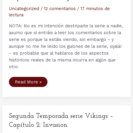
Uncategorized
/
12 comentarios
/
17 minutos de
lectura
NOTA: No es mi intención destriparle la serie a nadie,
asumo que si entráis a leer los comentarios sobre la
serie es porque la estáis viendo, sin embargo – y
aunque no me he leído los guiones de la serie, ¡ojalá!
– es probable que al hablaros de los aspectos
históricos reales de la misma incurra en algún que
otro
Segunda
Read More »
Temporada
serie
Vikings
–
Capítulo
3:
Treachery.
Segunda Temporada serie Vikings –
Capítulo 2: Invasion.