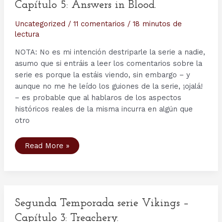
Capítulo 5: Answers in Blood.
Uncategorized
/
11 comentarios
/
18 minutos de
lectura
NOTA: No es mi intención destriparle la serie a nadie,
asumo que si entráis a leer los comentarios sobre la
serie es porque la estáis viendo, sin embargo – y
aunque no me he leído los guiones de la serie, ¡ojalá!
– es probable que al hablaros de los aspectos
históricos reales de la misma incurra en algún que
otro
Segunda
Read More »
Temporada
serie
Vikings
–
Capítulo
5:
Answers
in
Segunda Temporada serie Vikings –
Blood.
Capítulo 3: Treachery.