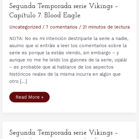
Segunda Temporada serie Vikings –
Capítulo 7: Blood Eagle.
Uncategorized
/
7 comentarios
/
21 minutos de lectura
NOTA: No es mi intención destriparle la serie a nadie,
asumo que si entráis a leer los comentarios sobre la
serie es porque la estáis viendo, sin embargo – y
aunque no me he leído los guiones de la serie, ¡ojalá!
– es probable que al hablaros de los aspectos
históricos reales de la misma incurra en algún que
otro […]
Segunda
Read More »
Temporada
serie
Vikings
–
Capítulo
7:
Blood
Eagle.
Segunda Temporada serie Vikings –