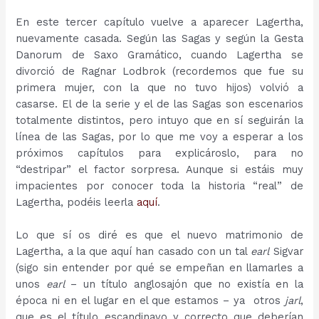
En este tercer capítulo vuelve a aparecer Lagertha,
nuevamente casada. Según las Sagas y según la Gesta
Danorum de Saxo Gramático, cuando Lagertha se
divorció de Ragnar Lodbrok (recordemos que fue su
primera mujer, con la que no tuvo hijos) volvió a
casarse. El de la serie y el de las Sagas son escenarios
totalmente distintos, pero intuyo que en sí seguirán la
línea de las Sagas, por lo que me voy a esperar a los
próximos capítulos para explicároslo, para no
“destripar” el factor sorpresa. Aunque si estáis muy
impacientes por conocer toda la historia “real” de
Lagertha, podéis leerla
aquí
.
Lo que sí os diré es que el nuevo matrimonio de
Lagertha, a la que aquí han casado con un tal
earl
Sigvar
(sigo sin entender por qué se empeñan en llamarles a
unos
earl
– un título anglosajón que no existía en la
época ni en el lugar en el que estamos – ya otros
jarl
,
que es el título escandinavo y correcto que deberían