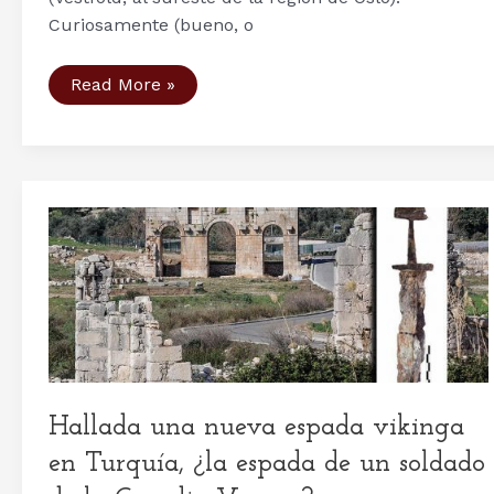
Curiosamente (bueno, o
Nuevo
Read More »
barco
vikingo
descubierto
en
Borre
(Noruega),
el
segundo
en
pocos
meses
Hallada una nueva espada vikinga
en Turquía, ¿la espada de un soldado