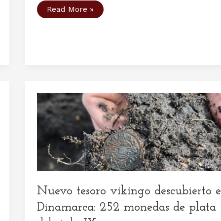
Descubierto
Read More »
un
barco
de
juguete
vikingo
de
1000
años
de
antigüedad
Nuevo tesoro vikingo descubierto 
Dinamarca: 252 monedas de plata