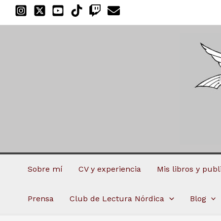
Ir
al
contenido
Sobre mí
CV y experiencia
Mis libros y pub
Prensa
Club de Lectura Nórdica
Blog