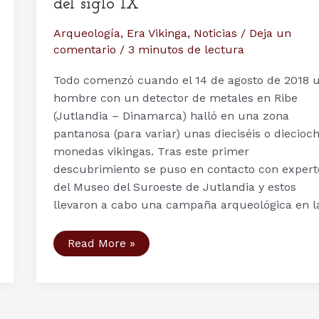
del siglo IX
Arqueología
,
Era Vikinga
,
Noticias
/
Deja un
comentario
/
3 minutos de lectura
Todo comenzó cuando el 14 de agosto de 2018 
hombre con un detector de metales en Ribe
(Jutlandia – Dinamarca) halló en una zona
pantanosa (para variar) unas dieciséis o diecioc
monedas vikingas. Tras este primer
descubrimiento se puso en contacto con expert
del Museo del Suroeste de Jutlandia y estos
llevaron a cabo una campaña arqueológica en l
Nuevo
Read More »
tesoro
vikingo
descubierto
en
Dinamarca:
252