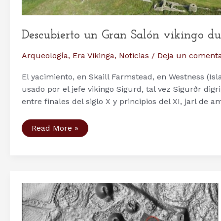
Descubierto un Gran Salón vikingo du
Arqueología
,
Era Vikinga
,
Noticias
/
Deja un comenta
El yacimiento, en Skaill Farmstead, en Westness (Isl
usado por el jefe vikingo Sigurd, tal vez Sigurðr dig
entre finales del siglo X y principios del XI, jarl de 
Descubierto
Read More »
un
Gran
Salón
vikingo
durante
unas
excavaciones
en
las
Islas
Orcadas