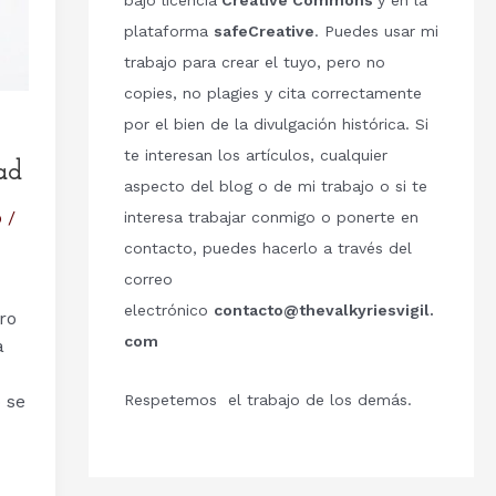
bajo licencia
Creative Commons
y en la
plataforma
safeCreative
. Puedes usar mi
trabajo para crear el tuyo, pero no
copies, no plagies y cita correctamente
por el bien de la divulgación histórica. Si
te interesan los artículos, cualquier
ad
aspecto del blog o de mi trabajo o si te
o
/
interesa trabajar conmigo o ponerte en
contacto, puedes hacerlo a través del
correo
electrónico
contacto@thevalkyriesvigil.
ro
com
a
Respetemos el trabajo de los demás.
 se