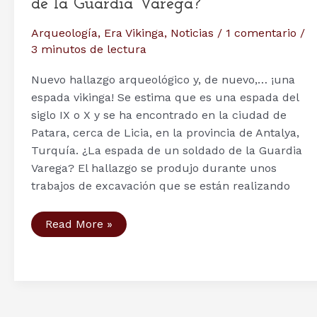
de la Guardia Varega?
Arqueología
,
Era Vikinga
,
Noticias
/
1 comentario
/
3 minutos de lectura
Nuevo hallazgo arqueológico y, de nuevo,… ¡una
espada vikinga! Se estima que es una espada del
siglo IX o X y se ha encontrado en la ciudad de
Patara, cerca de Licia, en la provincia de Antalya,
Turquía. ¿La espada de un soldado de la Guardia
Varega? El hallazgo se produjo durante unos
trabajos de excavación que se están realizando
Hallada
Read More »
una
nueva
espada
vikinga
en
Turquía,
¿la
espada