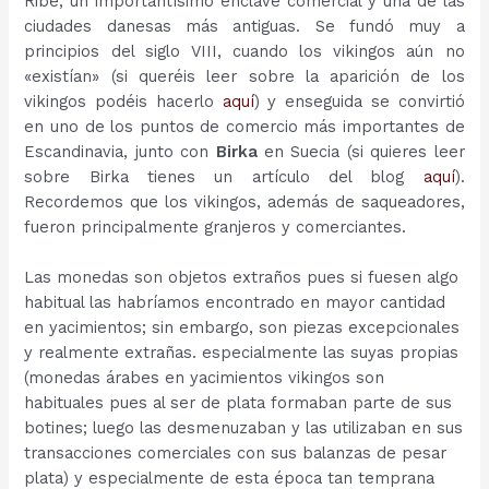
Ribe, un importantísimo enclave comercial y una de las
ciudades danesas más antiguas. Se fundó muy a
principios del siglo VIII, cuando los vikingos aún no
«existían» (si queréis leer sobre la aparición de los
vikingos podéis hacerlo
aquí
) y enseguida se convirtió
en uno de los puntos de comercio más importantes de
Escandinavia, junto con
Birka
en Suecia (si quieres leer
sobre Birka tienes un artículo del blog
aquí
).
Recordemos que los vikingos, además de saqueadores,
fueron principalmente granjeros y comerciantes.
Las monedas son objetos extraños pues si fuesen algo
habitual las habríamos encontrado en mayor cantidad
en yacimientos; sin embargo, son piezas excepcionales
y realmente extrañas. especialmente las suyas propias
(monedas árabes en yacimientos vikingos son
habituales pues al ser de plata formaban parte de sus
botines; luego las desmenuzaban y las utilizaban en sus
transacciones comerciales con sus balanzas de pesar
plata) y especialmente de esta época tan temprana