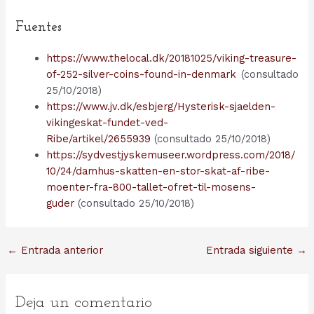
Fuentes
https://www.thelocal.dk/20181025/viking-treasure-
of-252-silver-coins-found-in-denmark
(consultado
25/10/2018)
https://www.jv.dk/esbjerg/Hysterisk-sjaelden-
vikingeskat-fundet-ved-
Ribe/artikel/2655939
(consultado 25/10/2018)
https://sydvestjyskemuseer.wordpress.com/2018/
10/24/damhus-skatten-en-stor-skat-af-ribe-
moenter-fra-8
00-tallet-ofret-til-mosens-
guder
(consultado 25/10/2018)
Navegación
←
Entrada anterior
Entrada siguiente
→
de
entradas
Deja un comentario