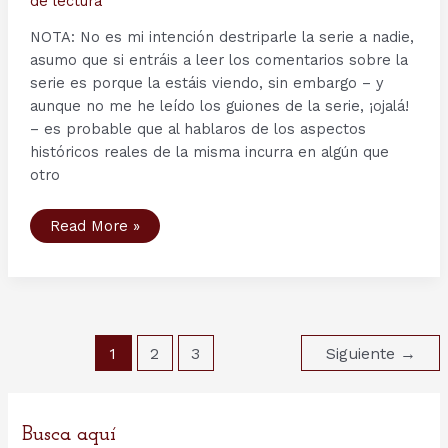
de lectura
NOTA: No es mi intención destriparle la serie a nadie,
asumo que si entráis a leer los comentarios sobre la
serie es porque la estáis viendo, sin embargo – y
aunque no me he leído los guiones de la serie, ¡ojalá!
– es probable que al hablaros de los aspectos
históricos reales de la misma incurra en algún que
otro
Segunda
Read More »
Temporada
serie
Vikings
–
Capítulo
9:
The
Choice.
Paginación
1
2
3
Siguiente
→
de
entradas
Busca aquí