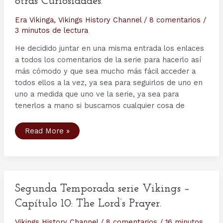
otras Curiosidades.
Era Vikinga
,
Vikings History Channel
/
8 comentarios
/
3 minutos de lectura
He decidido juntar en una misma entrada los enlaces
a todos los comentarios de la serie para hacerlo así
más cómodo y que sea mucho más fácil acceder a
todos ellos a la vez, ya sea para seguirlos de uno en
uno a medida que uno ve la serie, ya sea para
tenerlos a mano si buscamos cualquier cosa de
Segunda
Read More »
Temporada
Serie
Vikings
History
Channel
–
Comentarios
Históricos,
Segunda Temporada serie Vikings –
Análisis
de
Capítulo 10: The Lord’s Prayer.
los
capítulos
y
Vikings History Channel
/
8 comentarios
/
16 minutos