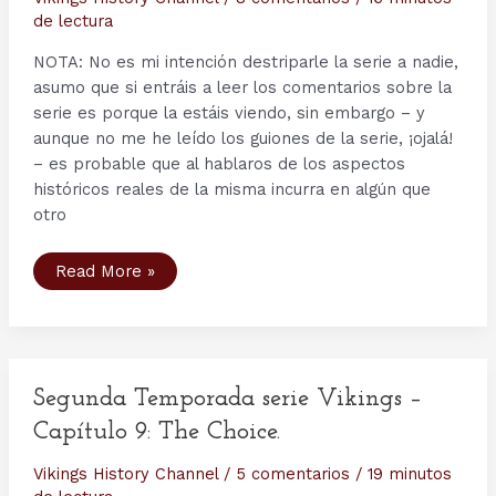
otras
de lectura
Curiosidades.
NOTA: No es mi intención destriparle la serie a nadie,
asumo que si entráis a leer los comentarios sobre la
serie es porque la estáis viendo, sin embargo – y
aunque no me he leído los guiones de la serie, ¡ojalá!
– es probable que al hablaros de los aspectos
históricos reales de la misma incurra en algún que
otro
Segunda
Read More »
Temporada
serie
Vikings
–
Capítulo
10:
The
Lord’s
Segunda Temporada serie Vikings –
Prayer.
Capítulo 9: The Choice.
Vikings History Channel
/
5 comentarios
/
19 minutos