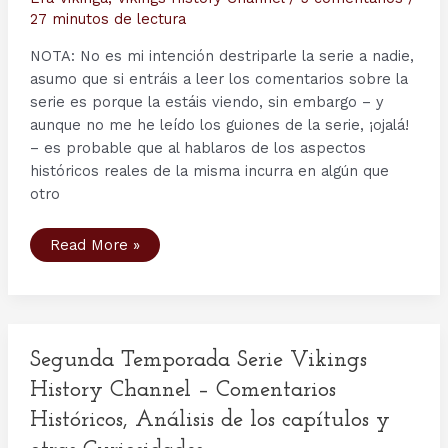
27 minutos de lectura
NOTA: No es mi intención destriparle la serie a nadie,
asumo que si entráis a leer los comentarios sobre la
serie es porque la estáis viendo, sin embargo – y
aunque no me he leído los guiones de la serie, ¡ojalá!
– es probable que al hablaros de los aspectos
históricos reales de la misma incurra en algún que
otro
Tercera
Read More »
Temporada
serie
Vikings
–
Capítulo
1:
Mercenary.
Segunda Temporada Serie Vikings
History Channel – Comentarios
Históricos, Análisis de los capítulos y