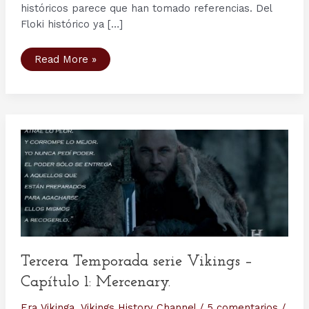
históricos parece que han tomado referencias. Del
Floki histórico ya […]
Personajes
Read More »
serie
Vikingos
(IX):
¿Floki
es
una
interpretación
de
Loki?
Tercera Temporada serie Vikings –
Capítulo 1: Mercenary.
Era Vikinga
,
Vikings History Channel
/
5 comentarios
/