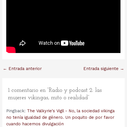
Navegación
←
Entrada anterior
Entrada siguiente
→
de
entradas
1 comentario en “Radio y podcast 2: las
mujeres vikingas, mito o realidad”
Pingback:
The Valkyrie's Vigil - No, la sociedad vikinga
no tenía igualdad de género. Un poquito de por favor
cuando hacemos divulgación