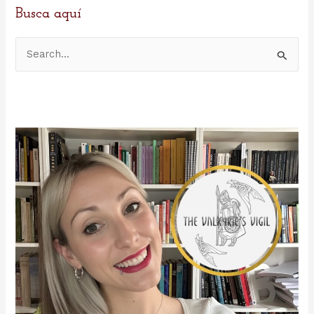
Busca aquí
B
u
s
c
a
r
p
o
r
: