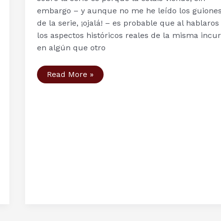
embargo – y aunque no me he leído los guione
de la serie, ¡ojalá! – es probable que al hablaros
los aspectos históricos reales de la misma incu
en algún que otro
Segunda
Read More »
Temporada
serie
Vikings
–
Capítulo
4:
Eye
for
an
Eye.