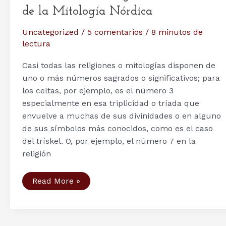
de la Mitología Nórdica
Uncategorized
/
5 comentarios
/
8 minutos de
lectura
Casi todas las religiones o mitologías disponen de
uno o más números sagrados o significativos; para
los celtas, por ejemplo, es el número 3
especialmente en esa triplicidad o tríada que
envuelve a muchas de sus divinidades o en alguno
de sus símbolos más conocidos, como es el caso
del trískel. O, por ejemplo, el número 7 en la
religión
Curiosidades
Read More »
Vikingas:
los
números
de
la