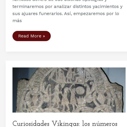
terminaremos por analizar distintos yacimientos y
sus ajuares funerarios. Así, empezaremos por lo
más
Los
Read More »
funerales
vikingos
(I)
–
Tipologías
funerarias
en
la
Era
Vikinga
Curiosidades Vikingas: los números