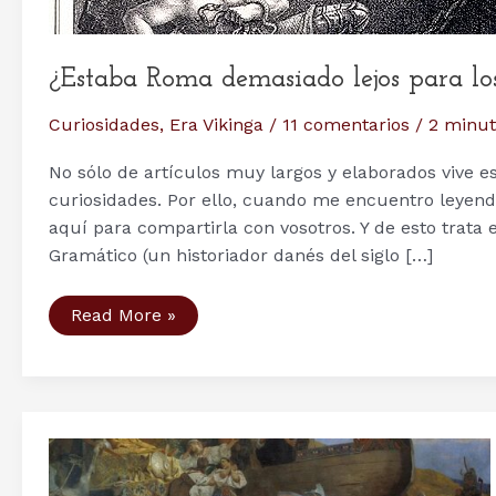
¿Estaba Roma demasiado lejos para los
Curiosidades
,
Era Vikinga
/
11 comentarios
/
2 minut
No sólo de artículos muy largos y elaborados vive e
curiosidades. Por ello, cuando me encuentro leyend
aquí para compartirla con vosotros. Y de esto trata 
Gramático (un historiador danés del siglo […]
¿Estaba
Read More »
Roma
demasiado
lejos
para
los
Vikingos?
Otra
curiosidad
histórica