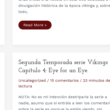
divulgación histórica de la época vikinga y, sobr
todo,
La
Read More »
mitad
de
los
guerreros
vikingos…
NO
ERAN
MUJERES.
Y
Segunda Temporada serie Vikings
otras
formas
Capítulo 4: Eye for an Eye.
de
tergiversar
la
Uncategorized
/
15 comentarios
/
23 minutos d
historia
lectura
NOTA: No es mi intención destriparle la serie a
nadie, asumo que si entráis a leer los comentar
sobre la serie es porque la estáis viendo, sin