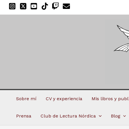
Ir
al
contenido
Sobre mí
CV y experiencia
Mis libros y pub
Prensa
Club de Lectura Nórdica
Blog