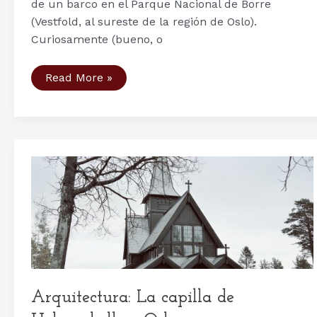
de un barco en el Parque Nacional de Borre
(Vestfold, al sureste de la región de Oslo).
Curiosamente (bueno, o
Nuevo
Read More »
barco
vikingo
descubierto
en
Borre
(Noruega),
el
segundo
en
pocos
meses
Arquitectura: La capilla de