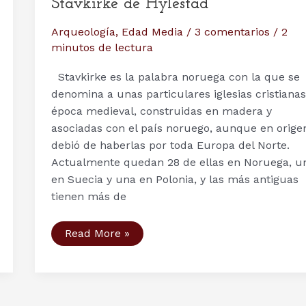
Stavkirke de Hylestad
Arqueología
,
Edad Media
/
3 comentarios
/
2
minutos de lectura
Stavkirke es la palabra noruega con la que se
denomina a unas particulares iglesias cristiana
época medieval, construidas en madera y
asociadas con el país noruego, aunque en orige
debió de haberlas por toda Europa del Norte.
Actualmente quedan 28 de ellas en Noruega, u
en Suecia y una en Polonia, y las más antiguas
tienen más de
Arqueología:
Read More »
el
portal
de
la
Stavkirke
de