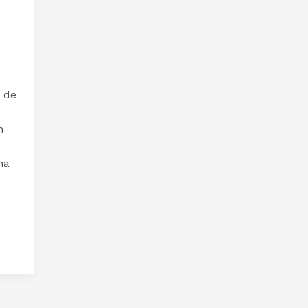
s de
n
na