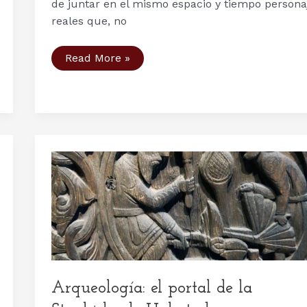
de juntar en el mismo espacio y tiempo persona
reales que, no
Personajes
Read More »
serie
Vikingos
(X):
Halfdan
el
Negro
y
Harald
Harfragi,
¿hermanos
o
padre
e
hijo?
Arqueología: el portal de la