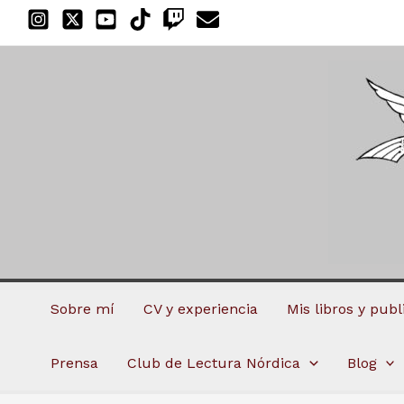
Ir
al
contenido
Sobre mí
CV y experiencia
Mis libros y pub
Prensa
Club de Lectura Nórdica
Blog