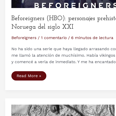
Beforeigners (HBO): personajes prehist
Noruega del siglo XXI
Beforeigners
/
1 comentario
/
6 minutos de lectura
No ha sido una serie que haya llegado arrasando co
me llamó la atención de muchísimo. Había vikingos
y comencé a verla de inmediato. Y me ha encantado. 
Beforeigners
Read More »
(HBO):
personajes
prehistóricos,
vikingos
y
decimonónicos
en
la
Noruega