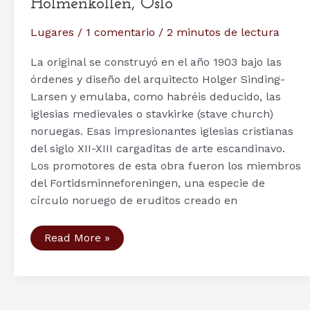
Holmenkollen, Oslo
Lugares
/
1 comentario
/
2 minutos de lectura
La original se construyó en el año 1903 bajo las
órdenes y diseño del arquitecto Holger Sinding-
Larsen y emulaba, como habréis deducido, las
iglesias medievales o stavkirke (stave church)
noruegas. Esas impresionantes iglesias cristianas
del siglo XII-XIII cargaditas de arte escandinavo.
Los promotores de esta obra fueron los miembros
del Fortidsminneforeningen, una especie de
círculo noruego de eruditos creado en
Arquitectura:
Read More »
La
capilla
de
Holmenkollen,
Oslo