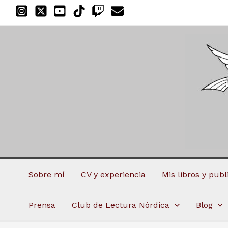
Ir
al
contenido
Sobre mí
CV y experiencia
Mis libros y pub
Prensa
Club de Lectura Nórdica
Blog