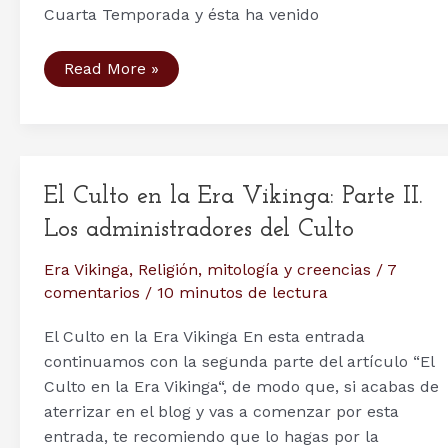
Cuarta Temporada y ésta ha venido
Radio
Read More »
y
podcast
2:
las
mujeres
vikingas,
mito
El Culto en la Era Vikinga: Parte II.
o
realidad
Los administradores del Culto
Era Vikinga
,
Religión, mitología y creencias
/
7
comentarios
/
10 minutos de lectura
El Culto en la Era Vikinga En esta entrada
continuamos con la segunda parte del artículo “El
Culto en la Era Vikinga“, de modo que, si acabas de
aterrizar en el blog y vas a comenzar por esta
entrada, te recomiendo que lo hagas por la