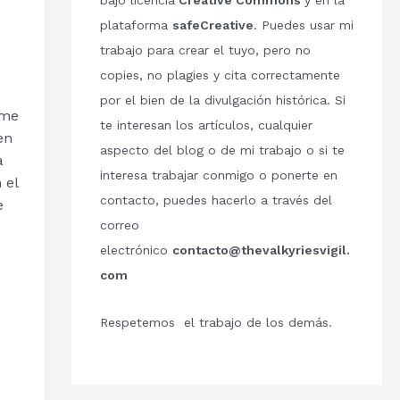
bajo licencia
Creative Commons
y en la
plataforma
safeCreative
. Puedes usar mi
trabajo para crear el tuyo, pero no
copies, no plagies y cita correctamente
por el bien de la divulgación histórica. Si
 me
te interesan los artículos, cualquier
en
aspecto del blog o de mi trabajo o si te
a
interesa trabajar conmigo o ponerte en
 el
contacto, puedes hacerlo a través del
e
correo
electrónico
contacto@thevalkyriesvigil.
com
Respetemos el trabajo de los demás.