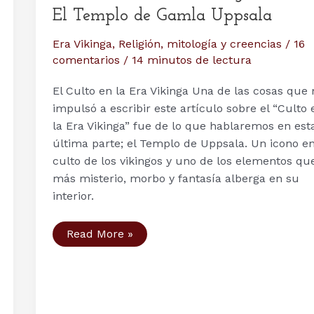
El Templo de Gamla Uppsala
Era Vikinga
,
Religión, mitología y creencias
/
16
comentarios
/
14 minutos de lectura
El Culto en la Era Vikinga Una de las cosas que
impulsó a escribir este artículo sobre el “Culto 
la Era Vikinga” fue de lo que hablaremos en est
última parte; el Templo de Uppsala. Un icono en
culto de los vikingos y uno de los elementos qu
más misterio, morbo y fantasía alberga en su
interior.
El
Read More »
Culto
en
la
Era
Vikinga:
Parte
IV.