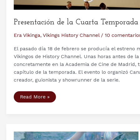
Presentación de la Cuarta Temporad
Era Vikinga
,
Vikings History Channel
/
10 comentario
El pasado día 18 de febrero se producía el estreno 
Vikingos de History Channel. Unas horas antes de la
concretamente en la Academia de Cine de Madrid, ten
capítulo de la temporada. El evento lo organizó Can
creador, guionista y showrunner de la serie.
Presentación
Read More »
de
la
Cuarta
Temporada
de
Vikings
en
Madrid,