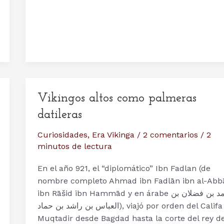
El
Templo
de
Gamla
Uppsala
Vikingos altos como palmeras
datileras
Curiosidades
,
Era Vikinga
/
2 comentarios
/
2
minutos de lectura
En el año 921, el “diplomático” Ibn Fadlan (de
nombre completo Ahmad ibn Fadlān ibn al-Abb
ibn Rāšid ibn Hammād y en árabe أحمد بن فضلان بن
العباس بن راشد بن حماد), viajó por orden del Califa Al
Muqtadir desde Bagdad hasta la corte del rey d