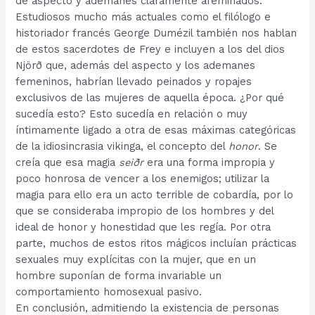
de aspecto y ademanes claramente afeminados.
Estudiosos mucho más actuales como el filólogo e
historiador francés George Dumézil también nos hablan
de estos sacerdotes de Frey e incluyen a los del dios
Njörð que, además del aspecto y los ademanes
femeninos, habrían llevado peinados y ropajes
exclusivos de las mujeres de aquella época. ¿Por qué
sucedía esto? Esto sucedía en relación o muy
íntimamente ligado a otra de esas máximas categóricas
de la idiosincrasia vikinga, el concepto del
honor
. Se
creía que esa magia
seiðr
era una forma impropia y
poco honrosa de vencer a los enemigos; utilizar la
magia para ello era un acto terrible de cobardía, por lo
que se consideraba impropio de los hombres y del
ideal de honor y honestidad que les regía. Por otra
parte, muchos de estos ritos mágicos incluían prácticas
sexuales muy explícitas con la mujer, que en un
hombre suponían de forma invariable un
comportamiento homosexual pasivo.
En conclusión, admitiendo la existencia de personas