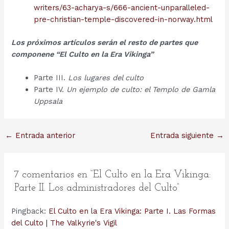
writers/63-acharya-s/666-ancient-unparalleled-
pre-christian-temple-discovered-in-norway.html
Los próximos artículos serán el resto de partes que
componene “El Culto en la Era Vikinga”
Parte III.
Los lugares del culto
Parte IV.
Un ejemplo de culto: el Templo de Gamla
Uppsala
Navegación
←
Entrada anterior
Entrada siguiente
→
de
entradas
7 comentarios en “El Culto en la Era Vikinga:
Parte II. Los administradores del Culto”
Pingback:
El Culto en la Era Vikinga: Parte I. Las Formas
del Culto | The Valkyrie's Vigil