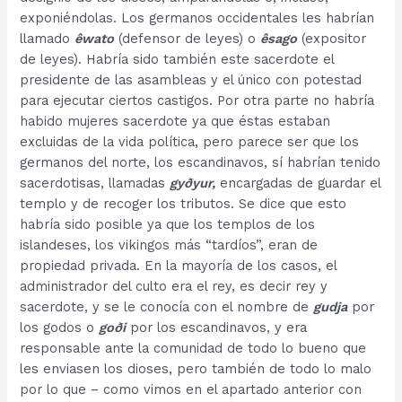
exponiéndolas. Los germanos occidentales les habrían
llamado
êwato
(defensor de leyes) o
êsago
(expositor
de leyes). Habría sido también este sacerdote el
presidente de las asambleas y el único con potestad
para ejecutar ciertos castigos. Por otra parte no habría
habido mujeres sacerdote ya que éstas estaban
excluidas de la vida política, pero parece ser que los
germanos del norte, los escandinavos, sí habrían tenido
sacerdotisas, llamadas
gyðyur,
encargadas de guardar el
templo y de recoger los tributos. Se dice que esto
habría sido posible ya que los templos de los
islandeses, los vikingos más “tardíos”, eran de
propiedad privada. En la mayoría de los casos, el
administrador del culto era el rey, es decir rey y
sacerdote, y se le conocía con el nombre de
gudja
por
los godos o
goði
por los escandinavos, y era
responsable ante la comunidad de todo lo bueno que
les enviasen los dioses, pero también de todo lo malo
por lo que – como vimos en el apartado anterior con