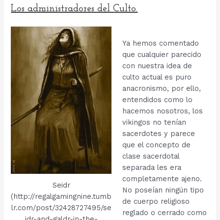
Los administradores del Culto.
Ya hemos comentado
que cualquier parecido
con nuestra idea de
culto actual es puro
anacronismo, por ello,
entendidos como lo
hacemos nosotros, los
vikingos no tenían
sacerdotes y parece
que el concepto de
clase sacerdotal
separada les era
completamente ajeno.
Seidr
No poseían ningún tipo
(http://regalgamingnine.tumb
de cuerpo religioso
lr.com/post/32428727495/se
reglado o cerrado como
idr-and-galdr-in-the-