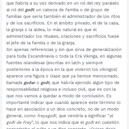
que habría a su vez derivado en un rol del rey paralelo
al rol del
goði
; un cabeza de familia o de grupo de
familias que sería también el administrador de los ritos
y de los sacrificios. En el ámbito privado, el de la casa,
la granja o la aldea, lo más natural es que el
administrador los rituales, oraciones y sacrificios fuese
el jefe de la familia o de la granja.
Sin apenas referencias y sin que sirva de generalización
para toda Escandinavia o toda la Era Vikinga, en algunas
fuentes islandesas (escritas en latín y siempre
posteriores a la época en la que vivieron los vikingos)
aparece una figura o clase que ya hemos mencionado,
llamada
goðar
o
goði,
que habría ejercido algún tipo de
responsabilidad religiosa e incluso civil, que es con la
que nos vamos a quedar a modo de conclusión. Es
importante indicar que cuando aparece este término lo
hace en asociación a un dios concreto, no de un modo
general, como
freysgoði
, que vendría a significar “
el
goði de Frey
”, lo que nos indica que el
goði
en cuestión