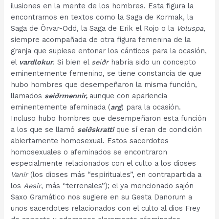
ilusiones en la mente de los hombres. Esta figura la
encontramos en textos como la Saga de Kormak, la
Saga de Örvar-Odd, la Saga de Erik el Rojo o la
Voluspa
,
siempre acompañada de otra figura femenina de la
granja que supiese entonar los cánticos para la ocasión,
el
vardlokur
. Si bien el
seiðr
habría sido un concepto
eminentemente femenino, se tiene constancia de que
hubo hombres que desempeñaron la misma función,
llamados
seiðrmennir,
aunque con apariencia
eminentemente afeminada (
arg
) para la ocasión.
Incluso hubo hombres que desempeñaron esta función
a los que se llamó
seiðskratti
que sí eran de condición
abiertamente homosexual. Estos sacerdotes
homosexuales o afeminados se encontraron
especialmente relacionados con el culto a los dioses
Vanir
(los dioses más “espirituales”, en contrapartida a
los
Aesir
, más “terrenales”); el ya mencionado sajón
Saxo Gramático nos sugiere en su Gesta Danorum a
unos sacerdotes relacionados con el culto al dios Frey