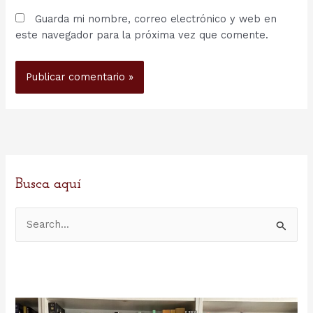
Guarda mi nombre, correo electrónico y web en
este navegador para la próxima vez que comente.
Busca aquí
B
u
s
c
a
r