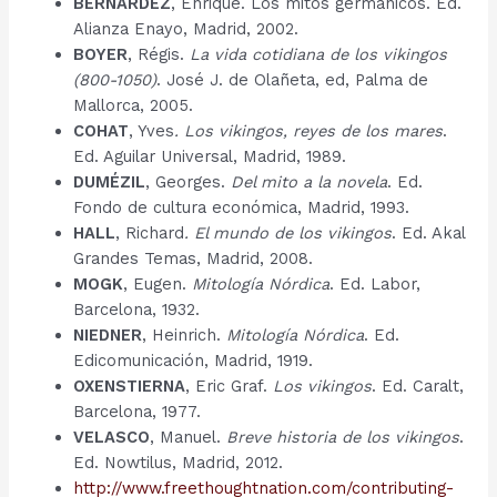
BERNÁRDEZ
, Enrique. Los mitos germánicos. Ed.
Alianza Enayo, Madrid, 2002.
BOYER
, Régis.
La vida cotidiana de los vikingos
(800-1050)
. José J. de Olañeta, ed, Palma de
Mallorca, 2005.
COHAT
, Yves
. Los vikingos, reyes de los mares
.
Ed. Aguilar Universal, Madrid, 1989.
DUMÉZIL
, Georges.
Del mito a la novela
. Ed.
Fondo de cultura económica, Madrid, 1993.
HALL
, Richard
. El mundo de los vikingos
. Ed. Akal
Grandes Temas, Madrid, 2008.
MOGK
, Eugen.
Mitología Nórdica
. Ed. Labor,
Barcelona, 1932.
NIEDNER
, Heinrich.
Mitología Nórdica
. Ed.
Edicomunicación, Madrid, 1919.
OXENSTIERNA
, Eric Graf.
Los vikingos
. Ed. Caralt,
Barcelona, 1977.
VELASCO
, Manuel.
Breve historia de los vikingos
.
Ed. Nowtilus, Madrid, 2012.
http://www.freethoughtnation.com/contributing-