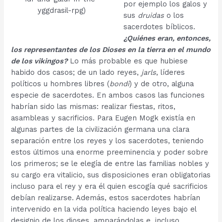
por ejemplo los galos y
yggdrasil-rpg)
sus
druidas
o los
sacerdotes bíblicos.
¿Quiénes eran, entonces,
los representantes de los Dioses en la tierra en el mundo
de los vikingos?
Lo más probable es que hubiese
habido dos casos; de un lado reyes,
jarls
, líderes
políticos u hombres libres (
bondi
) y de otro, alguna
especie de sacerdotes. En ambos casos las funciones
habrían sido las mismas: realizar fiestas, ritos,
asambleas y sacrificios. Para Eugen Mogk existía en
algunas partes de la civilización germana una clara
separación entre los reyes y los sacerdotes, teniendo
estos últimos una enorme preeminencia y poder sobre
los primeros; se le elegía de entre las familias nobles y
su cargo era vitalicio, sus disposiciones eran obligatorias
incluso para el rey y era él quien escogía qué sacrificios
debían realizarse. Además, estos sacerdotes habrían
intervenido en la vida política haciendo leyes bajo el
designio de los dioses, amparándolas e, incluso,