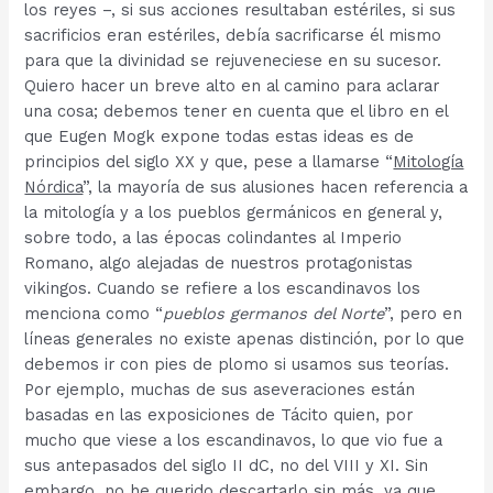
los reyes –, si sus acciones resultaban estériles, si sus
sacrificios eran estériles, debía sacrificarse él mismo
para que la divinidad se rejuveneciese en su sucesor.
Quiero hacer un breve alto en al camino para aclarar
una cosa; debemos tener en cuenta que el libro en el
que Eugen Mogk expone todas estas ideas es de
principios del siglo XX y que, pese a llamarse “
Mitología
Nórdica
”, la mayoría de sus alusiones hacen referencia a
la mitología y a los pueblos germánicos en general y,
sobre todo, a las épocas colindantes al Imperio
Romano, algo alejadas de nuestros protagonistas
vikingos. Cuando se refiere a los escandinavos los
menciona como “
pueblos germanos del Norte
”, pero en
líneas generales no existe apenas distinción, por lo que
debemos ir con pies de plomo si usamos sus teorías.
Por ejemplo, muchas de sus aseveraciones están
basadas en las exposiciones de Tácito quien, por
mucho que viese a los escandinavos, lo que vio fue a
sus antepasados del siglo II dC, no del VIII y XI. Sin
embargo, no he querido descartarlo sin más, ya que,