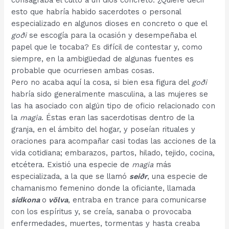
consagraba el culto a un dios concreto. ¿Quiere decir
esto que habría habido sacerdotes o personal
especializado en algunos dioses en concreto o que el
goði
se escogía para la ocasión y desempeñaba el
papel que le tocaba? Es difícil de contestar y, como
siempre, en la ambigüedad de algunas fuentes es
probable que ocurriesen ambas cosas.
Pero no acaba aquí la cosa, si bien esa figura del
goði
habría sido generalmente masculina, a las mujeres se
las ha asociado con algún tipo de oficio relacionado con
la
magia
. Éstas eran las sacerdotisas dentro de la
granja, en el ámbito del hogar, y poseían rituales y
oraciones para acompañar casi todas las acciones de la
vida cotidiana; embarazos, partos, hilado, tejido, cocina,
etcétera. Existió una especie de
magia
más
especializada, a la que se llamó
seiðr
, una especie de
chamanismo femenino donde la oficiante, llamada
sidkona
o
völva
, entraba en trance para comunicarse
con los espíritus y, se creía, sanaba o provocaba
enfermedades, muertes, tormentas y hasta creaba