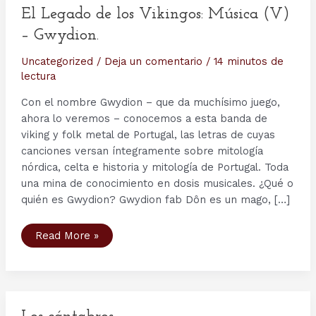
El Legado de los Vikingos: Música (V)
– Gwydion.
Uncategorized
/
Deja un comentario
/
14 minutos de
lectura
Con el nombre Gwydion – que da muchísimo juego,
ahora lo veremos – conocemos a esta banda de
viking y folk metal de Portugal, las letras de cuyas
canciones versan íntegramente sobre mitología
nórdica, celta e historia y mitología de Portugal. Toda
una mina de conocimiento en dosis musicales. ¿Qué o
quién es Gwydion? Gwydion fab Dôn es un mago, […]
El
Read More »
Legado
de
los
Vikingos:
Música
(V)
–
Gwydion.