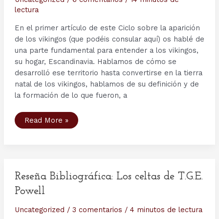
lectura
En el primer artículo de este Ciclo sobre la aparición
de los vikingos (que podéis consular aquí) os hablé de
una parte fundamental para entender a los vikingos,
su hogar, Escandinavia. Hablamos de cómo se
desarrolló ese territorio hasta convertirse en la tierra
natal de los vikingos, hablamos de su definición y de
la formación de lo que fueron, a
La
Read More »
aparición
de
los
Vikingos
(II)
–
Los
vikingos…
Reseña Bibliográfica: Los celtas de T.G.E.
antes
de
Powell
los
vikingos
Uncategorized
/
3 comentarios
/
4 minutos de lectura