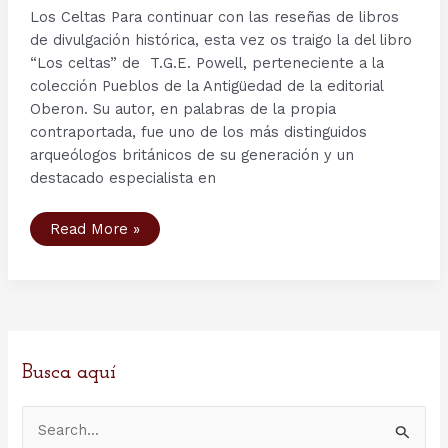
Los Celtas Para continuar con las reseñas de libros
de divulgación histórica, esta vez os traigo la del libro
“Los celtas” de T.G.E. Powell, perteneciente a la
colección Pueblos de la Antigüedad de la editorial
Oberon. Su autor, en palabras de la propia
contraportada, fue uno de los más distinguidos
arqueólogos británicos de su generación y un
destacado especialista en
Reseña
Read More »
Bibliográfica:
Los
celtas
de
T.G.E.
Powell
Busca aquí
B
u