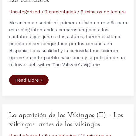
Los cántabros
Uncategorized
/
2 comentarios
/
9 minutos de lectura
Me animo a escribir mi primer artículo no reseña para
este blog intentando acercaros un poco a los
cántabros que, junto a los astures, fueron el último
pueblo en ser conquistado por los romanos en
Hispania. La casualidad y la curiosidad me hicieron
fijarme en este pueblo hace poco y la petición de un
follower del twitter The Valkyrie’s Vigil me
Los
Read More »
cántabros
La aparición de los Vikingos (II) – Los
vikingos…antes de los vikingos
Uncategorized
/
6 comentarios
/
14 minutos de