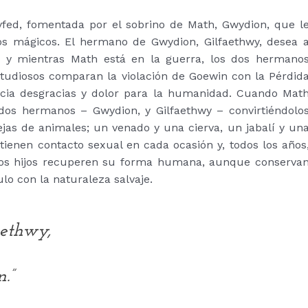
yfed, fomentada por el sobrino de Math, Gwydion, que l
os mágicos. El hermano de Gwydion, Gilfaethwy, desea 
h, y mientras Math está en la guerra, los dos hermano
studiosos comparan la violación de Goewin con la Pérdid
ncia desgracias y dolor para la humanidad. Cuando Mat
s dos hermanos – Gwydion, y Gilfaethwy – convirtiéndolo
ejas de animales; un venado y una cierva, un jabalí y un
ienen contacto sexual en cada ocasión y, todos los años
sos hijos recuperen su forma humana, aunque conserva
o con la naturaleza salvaje.
faethwy,
.”