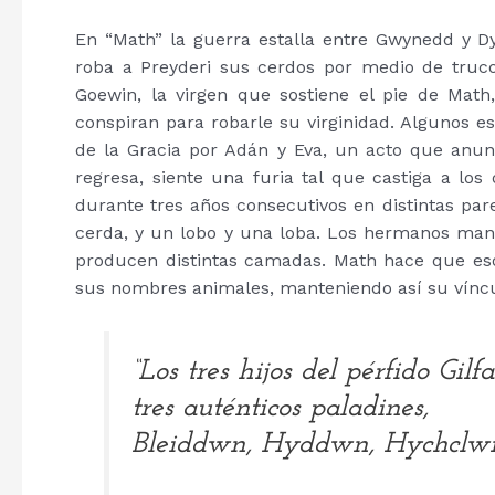
En “Math” la guerra estalla entre Gwynedd y D
roba a Preyderi sus cerdos por medio de truc
Goewin, la virgen que sostiene el pie de Mat
conspiran para robarle su virginidad. Algunos e
de la Gracia por Adán y Eva, un acto que anu
regresa, siente una furia tal que castiga a lo
durante tres años consecutivos en distintas par
cerda, y un lobo y una loba. Los hermanos mant
producen distintas camadas. Math hace que e
sus nombres animales, manteniendo así su víncul
“Los tres hijos del pérfido Gil
tres auténticos paladines,
Bleiddwn, Hyddwn, Hychclwn