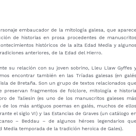
rsonaje embaucador de la mitología galesa, que aparec
ción de historias en prosa procedentes de manuscrito
ontecimientos históricos de la alta Edad Media y alguno
adiciones anteriores, de la Edad del Hierro.
 su relación con su joven sobrino, Lleu Llaw Gyffes 
mos encontrar también en las Tríadas galesas (en galé
 isla de Bretaña. Son un grupo de textos relacionados qu
preservan fragmentos de folclore, mitología e histori
Libro de Taliesin (es uno de los manuscritos galeses má
s de los más antiguos poemas en galés, muchos de ello
urante el siglo VI) y las Estancias de Graves (un catálogo e
canso – Beddau – de algunos héroes legendarios qu
d Media temporada de la tradición heroica de Gales).