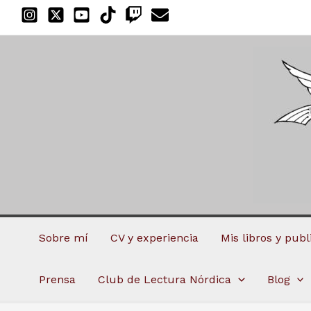
Ir
al
contenido
Sobre mí
CV y experiencia
Mis libros y pub
Prensa
Club de Lectura Nórdica
Blog