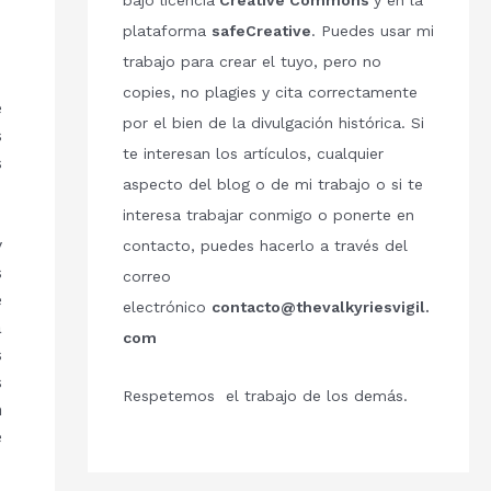
bajo licencia
Creative Commons
y en la
plataforma
safeCreative
. Puedes usar mi
trabajo para crear el tuyo, pero no
copies, no plagies y cita correctamente
e
por el bien de la divulgación histórica. Si
s
te interesan los artículos, cualquier
s
aspecto del blog o de mi trabajo o si te
interesa trabajar conmigo o ponerte en
y
contacto, puedes hacerlo a través del
s
correo
e
electrónico
contacto@thevalkyriesvigil.
a
com
s
s
Respetemos el trabajo de los demás.
n
e