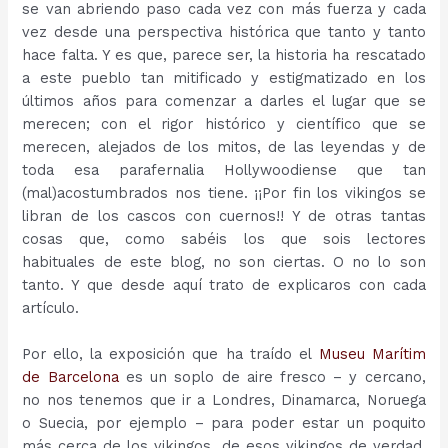
se van abriendo paso cada vez con más fuerza y cada
vez desde una perspectiva histórica que tanto y tanto
hace falta. Y es que, parece ser, la historia ha rescatado
a este pueblo tan mitificado y estigmatizado en los
últimos años para comenzar a darles el lugar que se
merecen; con el rigor histórico y científico que se
merecen, alejados de los mitos, de las leyendas y de
toda esa parafernalia Hollywoodiense que tan
(mal)acostumbrados nos tiene. ¡¡Por fin los vikingos se
libran de los cascos con cuernos!! Y de otras tantas
cosas que, como sabéis los que sois lectores
habituales de este blog, no son ciertas. O no lo son
tanto. Y que desde aquí trato de explicaros con cada
artículo.
Por ello, la exposición que ha traído el
Museu Marítim
de Barcelona
es un soplo de aire fresco – y cercano,
no nos tenemos que ir a Londres, Dinamarca, Noruega
o Suecia, por ejemplo – para poder estar un poquito
más cerca de los vikingos, de esos vikingos de verdad,