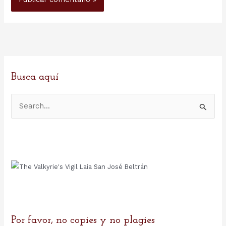
Busca aquí
B
u
s
c
a
r
p
o
r
:
Por favor, no copies y no plagies