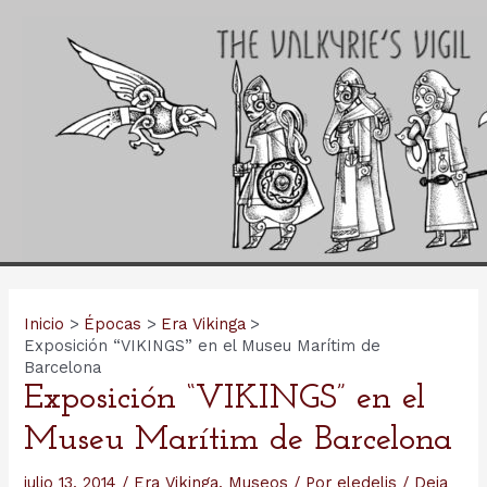
Ir
al
contenido
Inicio
Épocas
Era Vikinga
Exposición “VIKINGS” en el Museu Marítim de
Barcelona
Exposición “VIKINGS” en el
Museu Marítim de Barcelona
julio 13, 2014
/
Era Vikinga
,
Museos
/ Por
eledelis
/
Deja