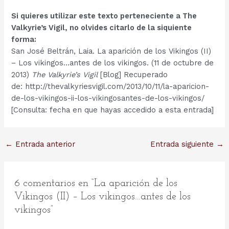
Si quieres utilizar este texto perteneciente a The
Valkyrie’s Vigil, no olvides citarlo de la siquiente
forma:
San José Beltrán, Laia. La aparición de los Vikingos (II)
– Los vikingos…antes de los vikingos. (11 de octubre de
2013)
The Valkyrie’s Vigil
[Blog] Recuperado
de: http://thevalkyriesvigil.com/2013/10/11/la-aparicion-
de-los-vikingos-ii-los-vikingosantes-de-los-vikingos/
[Consulta: fecha en que hayas accedido a esta entrada]
Navegación
←
Entrada anterior
Entrada siguiente
→
de
entradas
6 comentarios en “La aparición de los
Vikingos (II) – Los vikingos…antes de los
vikingos”