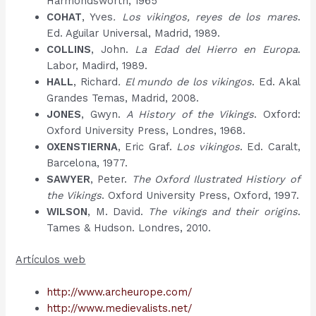
Harmondsworth, 1965
COHAT
, Yves
. Los vikingos, reyes de los mares
.
Ed. Aguilar Universal, Madrid, 1989.
COLLINS
, John.
La Edad del Hierro en Europa
.
Labor, Madird, 1989.
HALL
, Richard
. El mundo de los vikingos
. Ed. Akal
Grandes Temas, Madrid, 2008.
JONES
, Gwyn.
A History of the Vikings
. Oxford:
Oxford University Press, Londres, 1968.
OXENSTIERNA
, Eric Graf.
Los vikingos
. Ed. Caralt,
Barcelona, 1977.
SAWYER
, Peter.
The Oxford Ilustrated Histiory of
the Vikings
. Oxford University Press, Oxford, 1997.
WILSON
, M. David.
The vikings and their origins
.
Tames & Hudson. Londres, 2010.
Artículos web
http://www.archeurope.com/
http://www.medievalists.net/