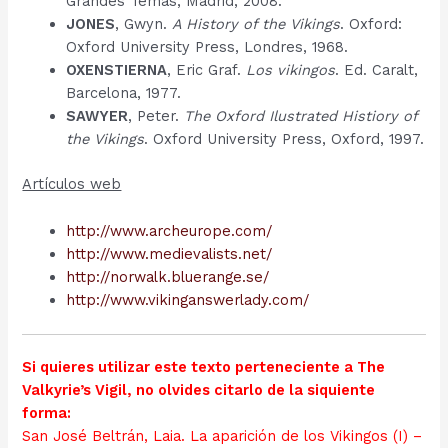
Grandes Temas, Madrid, 2008.
JONES
, Gwyn.
A History of the Vikings
. Oxford:
Oxford University Press, Londres, 1968.
OXENSTIERNA
, Eric Graf.
Los vikingos
. Ed. Caralt,
Barcelona, 1977.
SAWYER
, Peter.
The Oxford Ilustrated Histiory of
the Vikings
. Oxford University Press, Oxford, 1997.
Artículos web
http://www.archeurope.com/
http://www.medievalists.net/
http://norwalk.bluerange.se/
http://www.vikinganswerlady.com/
Si quieres utilizar este texto perteneciente a The
Valkyrie’s Vigil, no olvides citarlo de la siquiente
forma:
San José Beltrán, Laia. La aparición de los Vikingos (I) –