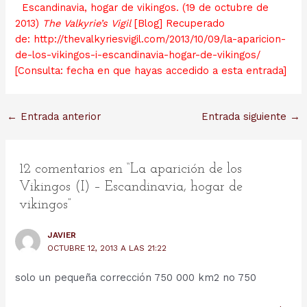
Escandinavia, hogar de vikingos. (19 de octubre de
2013)
The Valkyrie’s Vigil
[Blog] Recuperado
de: http://thevalkyriesvigil.com/2013/10/09/la-aparicion-
de-los-vikingos-i-escandinavia-hogar-de-vikingos/
[Consulta: fecha en que hayas accedido a esta entrada]
Navegación
←
Entrada anterior
Entrada siguiente
→
de
entradas
12 comentarios en “La aparición de los
Vikingos (I) – Escandinavia, hogar de
vikingos”
JAVIER
OCTUBRE 12, 2013 A LAS 21:22
solo un pequeña corrección 750 000 km2 no 750