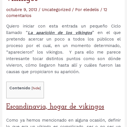
octubre 9, 2013
/
Uncategorized
/ Por
eledelis
/
12
comentarios
Quiero iniciar con esta entrada un pequeño Ciclo
llamado “
La aparición de los vikingos
” en el que
pretendo acercar un poco a todos los públicos el
proceso por el cual, en un momento determinado,
“aparecieron” los vikingos. Y para ello me parece
interesante tocar distintos puntos como son dónde
vivieron, cómo llegaron hasta allí y cuáles fueron las
causas que propiciaron su aparición.
Contenido
[
hide
]
Escandinavia, hogar de vikingos
Como ya hemos mencionado en alguna ocasión, definir
lo que era un vikingo es complicado, ser o no ser un