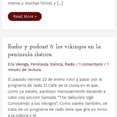
misma y muchas fotos); y […]
Seminario
Read More »
sobre
vikingos
en
el
MARQ
(Museo
Arqueológico
de
Radio y podcast 6: los vikingos en la
Alicante)
península ibérica
Era Vikinga
,
Península Ibérica
,
Radio
/
1 comentario
/
1
minuto de lectura
El pasado viernes 23 de enero volví a pasar por el
programa de radio El Café de la Lluvia en el que,
como ya sabéis, participo mensualmente llevando a
cabo una sección llamada “The Valkyrie’s Vigil:
Conociendo a los vikingos”. Como sabéis también, se
trata de un programa de radio éste que gira en torno
a la cultura y el