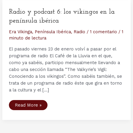
Radio y podcast 6: los vikingos en la
península ibérica
Era Vikinga
,
Península Ibérica
,
Radio
/
1 comentario
/
1
minuto de lectura
El pasado viernes 23 de enero volví a pasar por el
programa de radio El Café de la Lluvia en el que,
como ya sabéis, participo mensualmente llevando a
cabo una sección llamada “The Valkyrie’s Vigil:
Conociendo a los vikingos”. Como sabéis también, se
trata de un programa de radio éste que gira en torno
a la cultura y el […]
Radio
Read More »
y
podcast
6:
los
vikingos
en