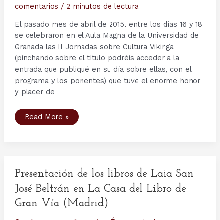
comentarios
/
2 minutos de lectura
El pasado mes de abril de 2015, entre los días 16 y 18
se celebraron en el Aula Magna de la Universidad de
Granada las II Jornadas sobre Cultura Vikinga
(pinchando sobre el título podréis acceder a la
entrada que publiqué en su día sobre ellas, con el
programa y los ponentes) que tuve el enorme honor
y placer de
Actas
Read More »
y
fotografías
de
las
II
Jornadas
sobre
Cultura
Presentación de los libros de Laia San
Vikinga
de
José Beltrán en La Casa del Libro de
la
Universidad
Gran Vía (Madrid)
de
Granada