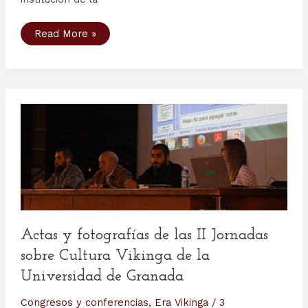
III
Read More »
Jornadas
sobre
cultura
vikinga
en
la
Universidad
de
Granada
Actas y fotografías de las II Jornadas
sobre Cultura Vikinga de la
Universidad de Granada
Congresos y conferencias
,
Era Vikinga
/
3