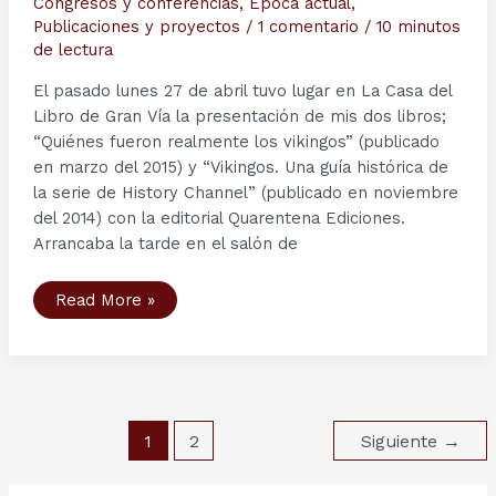
Congresos y conferencias
,
Época actual
,
Publicaciones y proyectos
/
1 comentario
/
10 minutos
de lectura
El pasado lunes 27 de abril tuvo lugar en La Casa del
Libro de Gran Vía la presentación de mis dos libros;
“Quiénes fueron realmente los vikingos” (publicado
en marzo del 2015) y “Vikingos. Una guía histórica de
la serie de History Channel” (publicado en noviembre
del 2014) con la editorial Quarentena Ediciones.
Arrancaba la tarde en el salón de
Presentación
Read More »
de
los
libros
de
Laia
San
José
Beltrán
Paginación
en
1
2
Siguiente
→
La
de
Casa
entradas
del