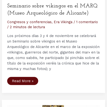
Seminario sobre vikingos en el MARQ
(Museo Arqueológico de Alicante)
Congresos y conferencias
,
Era Vikinga
/
1 comentario
/
2 minutos de lectura
Los próximos días 3 y 4 de noviembre se celebrará
un Seminario sobre vikingos en el Museo
Arqueológico de Alicante en el marco de la exposición
«Vikingos, guerreros del norte, gigantes del mar» en la
que, como sabéis, he participado (si pincháis sobre el
título de la exposición veréis la crónica que hice de la
misma y muchas fotos); y
Seminario
Read More »
sobre
vikingos
en
el
MARQ
(Museo
Arqueológico