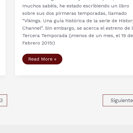
muchos sabéis, he estado escribiendo un libro
sobre sus dos pirmeras temporadas, llamado
“Vikings. Una guía histórica de la serie de Histor
Channel”. Sin embargo, se acerca el estreno de 
Tercera Temporada (¡menos de un mes, el 19 de
Febrero 2015!)
Personajes
Read More »
serie
Vikingos
(V):
el
Rey
Egberto
de
Wessex,
3
Siguient
Ethelwulfo
de
Wessex
y
el
Jarl
Borg