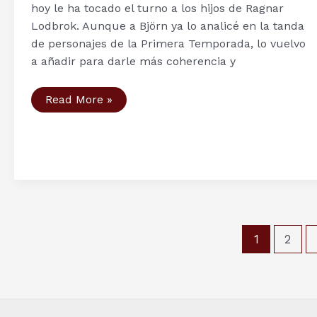
hoy le ha tocado el turno a los hijos de Ragnar
Lodbrok. Aunque a Björn ya lo analicé en la tanda
de personajes de la Primera Temporada, lo vuelvo
a añadir para darle más coherencia y
Personajes
Read More »
serie
Vikingos
(VI):
los
hijos
de
Ragnar
Lodbrok
Paginación
1
2
de
entradas