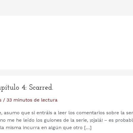
ítulo 4: Scarred.
s
/
33 minutos de lectura
e, asumo que si entráis a leer los comentarios sobre la ser
o me he leído los guiones de la serie, ¡ojalá! – es probab
e la misma incurra en algún que otro […]