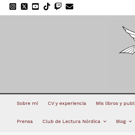
Ir
al
contenido
Sobre mí
CV y experiencia
Mis libros y pub
Prensa
Club de Lectura Nórdica
Blog