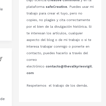
bajo licencia
Creative Commons
y en la
e
plataforma
safeCreative
. Puedes usar mi
de
trabajo para crear el tuyo, pero no
copies, no plagies y cita correctamente
por el bien de la divulgación histórica. Si
te interesan los artículos, cualquier
aspecto del blog o de mi trabajo o si te
interesa trabajar conmigo o ponerte en
contacto, puedes hacerlo a través del
ey
correo
electrónico
contacto@thevalkyriesvigil.
com
Respetemos el trabajo de los demás.
 de