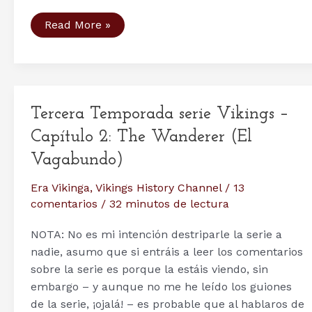
Tercera
Read More »
Temporada
serie
Vikings
–
Capítulo
4:
Scarred.
Tercera Temporada serie Vikings –
Capítulo 2: The Wanderer (El
Vagabundo)
Era Vikinga
,
Vikings History Channel
/
13
comentarios
/
32 minutos de lectura
NOTA: No es mi intención destriparle la serie a
nadie, asumo que si entráis a leer los comentarios
sobre la serie es porque la estáis viendo, sin
embargo – y aunque no me he leído los guiones
de la serie, ¡ojalá! – es probable que al hablaros de