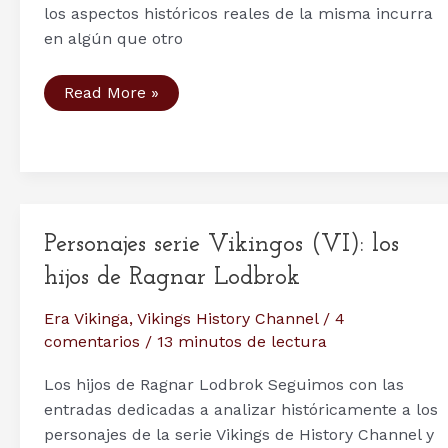
los aspectos históricos reales de la misma incurra
en algún que otro
Tercera
Read More »
Temporada
serie
Vikings
–
Capítulo
2:
The
Wanderer
(El
Personajes serie Vikingos (VI): los
Vagabundo)
hijos de Ragnar Lodbrok
Era Vikinga
,
Vikings History Channel
/
4
comentarios
/
13 minutos de lectura
Los hijos de Ragnar Lodbrok Seguimos con las
entradas dedicadas a analizar históricamente a los
personajes de la serie Vikings de History Channel y