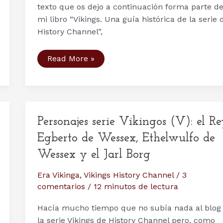
texto que os dejo a continuación forma parte d
mi libro “Vikings. Una guía histórica de la serie 
History Channel”,
Personajes
Read More »
serie
Vikingos
(VII):
Þorunn,
Kwenthrith
de
Mercia
Personajes serie Vikingos (V): el R
y
Gunnhild
Egberto de Wessex, Ethelwulfo de
Wessex y el Jarl Borg
Era Vikinga
,
Vikings History Channel
/
3
comentarios
/
12 minutos de lectura
Hacía mucho tiempo que no subía nada al blog
la serie Vikings de History Channel pero, como