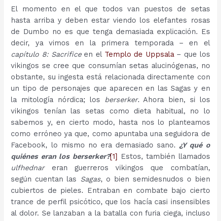
El momento en el que todos van puestos de setas
hasta arriba y deben estar viendo los elefantes rosas
de Dumbo no es que tenga demasiada explicación. Es
decir, ya vimos en la primera temporada – en el
capítulo 8: Sacrifice
en el
Templo de Uppsala
– que los
vikingos se cree que consumían setas alucinógenas, no
obstante, su ingesta está relacionada directamente con
un tipo de personajes que aparecen en las Sagas y en
la mitología nórdica; los
berserker
. Ahora bien, si los
vikingos tenían las setas como dieta habitual, no lo
sabemos y, en cierto modo, hasta nos lo planteamos
como erróneo ya que, como apuntaba una seguidora de
Facebook, lo mismo no era demasiado sano.
¿Y qué o
quiénes eran los berserker?
[1]
Estos, también llamados
ulfhednar
eran guerreros vikingos que combatían,
según cuentan las
Sagas
, o bien semidesnudos o bien
cubiertos de pieles. Entraban en combate bajo cierto
trance de perfil psicótico, que los hacía casi insensibles
al dolor. Se lanzaban a la batalla con furia ciega, incluso