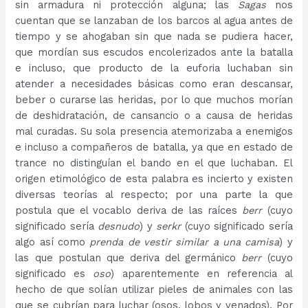
sin armadura ni protección alguna; las
Sagas
nos
cuentan que se lanzaban de los barcos al agua antes de
tiempo y se ahogaban sin que nada se pudiera hacer,
que mordían sus escudos encolerizados ante la batalla
e incluso, que producto de la euforia luchaban sin
atender a necesidades básicas como eran descansar,
beber o curarse las heridas, por lo que muchos morían
de deshidratación, de cansancio o a causa de heridas
mal curadas. Su sola presencia atemorizaba a enemigos
e incluso a compañeros de batalla, ya que en estado de
trance no distinguían el bando en el que luchaban. El
origen etimológico de esta palabra es incierto y existen
diversas teorías al respecto; por una parte la que
postula que el vocablo deriva de las raíces
berr
(cuyo
significado sería
desnudo
) y
serkr
(cuyo significado sería
algo así como
prenda de vestir similar a una camisa
) y
las que postulan que deriva del germánico
berr
(cuyo
significado es
oso
) aparentemente en referencia al
hecho de que solían utilizar pieles de animales con las
que se cubrían para luchar (osos, lobos y venados). Por