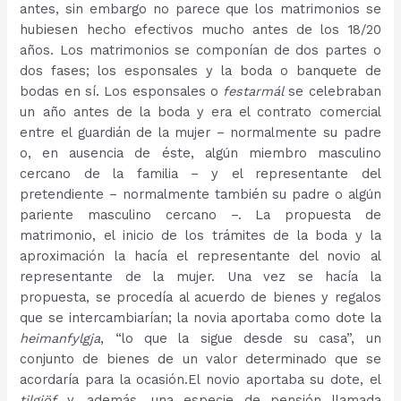
antes, sin embargo no parece que los matrimonios se
hubiesen hecho efectivos mucho antes de los 18/20
años. Los matrimonios se componían de dos partes o
dos fases; los esponsales y la boda o banquete de
bodas en sí. Los esponsales o
festarmál
se celebraban
un año antes de la boda y era el contrato comercial
entre el guardián de la mujer – normalmente su padre
o, en ausencia de éste, algún miembro masculino
cercano de la familia – y el representante del
pretendiente – normalmente también su padre o algún
pariente masculino cercano –. La propuesta de
matrimonio, el inicio de los trámites de la boda y la
aproximación la hacía el representante del novio al
representante de la mujer. Una vez se hacía la
propuesta, se procedía al acuerdo de bienes y regalos
que se intercambiarían; la novia aportaba como dote la
heimanfylgja
, “lo que la sigue desde su casa”, un
conjunto de bienes de un valor determinado que se
acordaría para la ocasión.El novio aportaba su dote, el
tilgjöf
y, además, una especie de pensión llamada