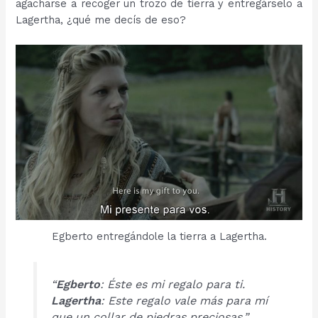
agacharse a recoger un trozo de tierra y entregárselo a
Lagertha, ¿qué me decís de eso?
Egberto entregándole la tierra a Lagertha.
“
Egberto
:
Éste es mi regalo para ti
.
Lagertha
:
Este regalo vale más para mí
que un collar de piedras preciosas.”