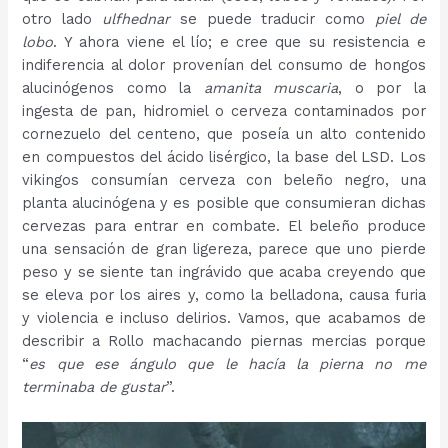
otro lado
ulfhednar
se puede traducir como
piel de
lobo
. Y ahora viene el lío; e cree que su resistencia e
indiferencia al dolor provenían del consumo de hongos
alucinógenos como la
amanita muscaria
, o por la
ingesta de pan, hidromiel o cerveza contaminados por
cornezuelo del centeno, que poseía un alto contenido
en compuestos del ácido lisérgico, la base del LSD. Los
vikingos consumían cerveza con beleño negro, una
planta alucinógena y es posible que consumieran dichas
cervezas para entrar en combate. El beleño produce
una sensación de gran ligereza, parece que uno pierde
peso y se siente tan ingrávido que acaba creyendo que
se eleva por los aires y, como la belladona, causa furia
y violencia e incluso delirios. Vamos, que acabamos de
describir a Rollo machacando piernas mercias porque
“
es que ese ángulo que le hacía la pierna no me
terminaba de gustar
”.