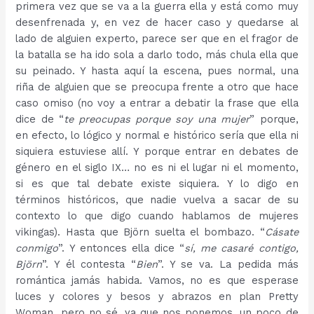
primera vez que se va a la guerra ella y está como muy
desenfrenada y, en vez de hacer caso y quedarse al
lado de alguien experto, parece ser que en el fragor de
la batalla se ha ido sola a darlo todo, más chula ella que
su peinado. Y hasta aquí la escena, pues normal, una
riña de alguien que se preocupa frente a otro que hace
caso omiso (no voy a entrar a debatir la frase que ella
dice de “
te preocupas porque soy una mujer
” porque,
en efecto, lo lógico y normal e histórico sería que ella ni
siquiera estuviese allí. Y porque entrar en debates de
género en el siglo IX… no es ni el lugar ni el momento,
si es que tal debate existe siquiera. Y lo digo en
términos históricos, que nadie vuelva a sacar de su
contexto lo que digo cuando hablamos de mujeres
vikingas). Hasta que Björn suelta el bombazo. “
Cásate
conmigo
”. Y entonces ella dice “
sí, me casaré contigo,
Björn
”. Y él contesta “
Bien
”. Y se va. La pedida más
romántica jamás habida. Vamos, no es que esperase
luces y colores y besos y abrazos en plan Pretty
Woman, pero no sé, ya que nos ponemos, un poco de