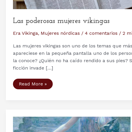
Las poderosas mujeres vikingas
Era Vikinga
,
Mujeres nórdicas
/
4 comentarios
/
2 m
Las mujeres vikingas son uno de los temas que más
apareciese en la pequeña pantalla uno de los perso
la conoce? ¿Quién no ha caído rendido a sus pies? 
ficción invade […]
Las
Read More »
poderosas
mujeres
vikingas