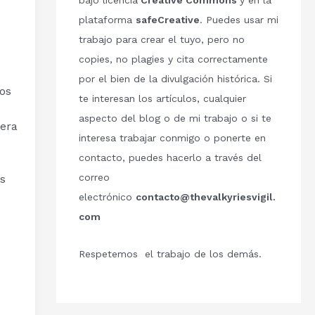
bajo licencia
Creative Commons
y en la
plataforma
safeCreative
. Puedes usar mi
trabajo para crear el tuyo, pero no
copies, no plagies y cita correctamente
por el bien de la divulgación histórica. Si
los
te interesan los artículos, cualquier
aspecto del blog o de mi trabajo o si te
 era
interesa trabajar conmigo o ponerte en
contacto, puedes hacerlo a través del
correo
s
electrónico
contacto@thevalkyriesvigil.
com
Respetemos el trabajo de los demás.