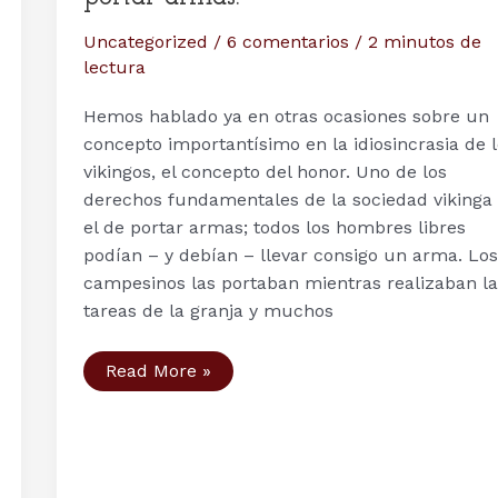
Uncategorized
/
6 comentarios
/
2 minutos de
lectura
Hemos hablado ya en otras ocasiones sobre un
concepto importantísimo en la idiosincrasia de 
vikingos, el concepto del honor. Uno de los
derechos fundamentales de la sociedad vikinga
el de portar armas; todos los hombres libres
podían – y debían – llevar consigo un arma. Los
campesinos las portaban mientras realizaban la
tareas de la granja y muchos
El
Read More »
no
derecho
de
una
vikinga
a
portar