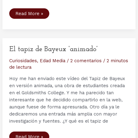
Tercera
Read More »
Temporada
serie
Vikings
–
Capítulo
1:
Mercenary.
El tapiz de Bayeux “animado”
Curiosidades
,
Edad Media
/
2 comentarios
/
2 minutos
de lectura
Hoy me han enviado este vídeo del Tapiz de Bayeux
en versión animada, una obra de estudiantes creada
en el Goldsmiths College. Y me ha parecido tan
interesante que he decidido compartirlo en la web,
aunque fuese de forma apresurada. Otro día ya le
dedicaremos una entrada más amplia con mayor
investigación y fuentes. ¿Y qué es el tapiz de
El
Read More »