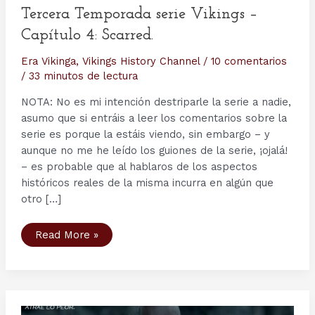
Tercera Temporada serie Vikings –
Capítulo 4: Scarred.
Era Vikinga
,
Vikings History Channel
/
10 comentarios
/
33 minutos de lectura
NOTA: No es mi intención destriparle la serie a nadie,
asumo que si entráis a leer los comentarios sobre la
serie es porque la estáis viendo, sin embargo – y
aunque no me he leído los guiones de la serie, ¡ojalá!
– es probable que al hablaros de los aspectos
históricos reales de la misma incurra en algún que
otro […]
Tercera
Read More »
Temporada
serie
Vikings
–
Capítulo
4:
Scarred.