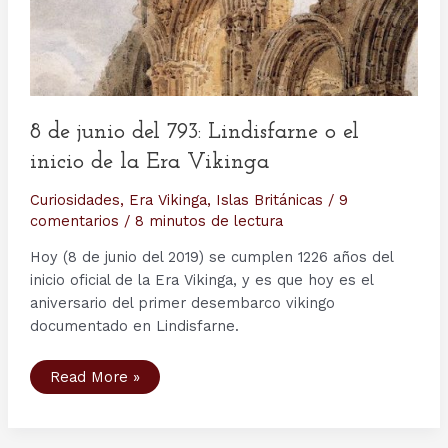
8 de junio del 793: Lindisfarne o el
inicio de la Era Vikinga
Curiosidades
,
Era Vikinga
,
Islas Británicas
/
9
comentarios
/
8 minutos de lectura
Hoy (8 de junio del 2019) se cumplen 1226 años del
inicio oficial de la Era Vikinga, y es que hoy es el
aniversario del primer desembarco vikingo
documentado en Lindisfarne.
8
Read More »
de
junio
del
793:
Lindisfarne