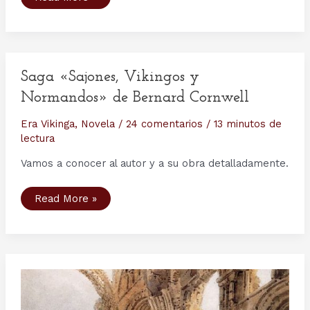
tapiz
de
Bayeux
“animado”
Saga «Sajones, Vikingos y
Normandos» de Bernard Cornwell
Era Vikinga
,
Novela
/
24 comentarios
/
13 minutos de
lectura
Vamos a conocer al autor y a su obra detalladamente.
Saga
Read More »
«Sajones,
Vikingos
y
Normandos»
de
Bernard
Cornwell