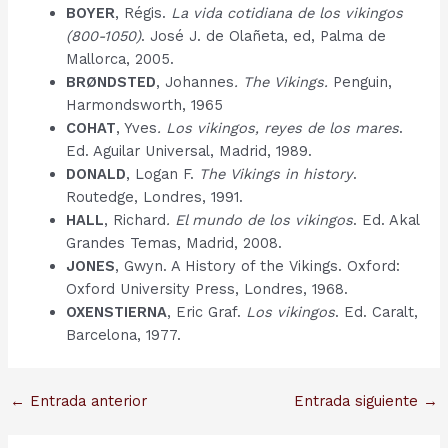
BOYER
, Régis.
La vida cotidiana de los vikingos
(800-1050)
. José J. de Olañeta, ed, Palma de
Mallorca, 2005.
BRØNDSTED
, Johannes
. The Vikings.
Penguin,
Harmondsworth, 1965
COHAT
, Yves
. Los vikingos, reyes de los mares
.
Ed. Aguilar Universal, Madrid, 1989.
DONALD
, Logan F.
The Vikings in history
.
Routedge, Londres, 1991.
HALL
, Richard
. El mundo de los vikingos
. Ed. Akal
Grandes Temas, Madrid, 2008.
JONES
, Gwyn. A History of the Vikings. Oxford:
Oxford University Press, Londres, 1968.
OXENSTIERNA
, Eric Graf.
Los vikingos
. Ed. Caralt,
Barcelona, 1977.
Navegación
←
Entrada anterior
Entrada siguiente
→
de
entradas