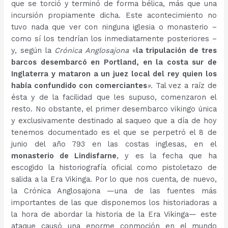
que se torció y terminó de forma bélica, más que una
incursión propiamente dicha. Este acontecimiento no
tuvo nada que ver con ninguna iglesia o monasterio –
como sí los tendrían los inmediatamente posteriores –
y, según la
Crónica Anglosajona
«
la tripulación de tres
barcos desembarcó en Portland, en la costa sur de
Inglaterra y mataron a un juez local del rey quien los
había confundido con comerciantes
».
Tal vez a raíz de
ésta y de la facilidad que les supuso, comenzaron el
resto. No obstante, el primer desembarco vikingo única
y exclusivamente destinado al saqueo que a día de hoy
tenemos documentado es el que se perpetró el 8 de
junio del año 793 en las costas inglesas, en el
monasterio de Lindisfarne
, y es la fecha que ha
escogido la historiografía oficial como pistoletazo de
salida a la Era Vikinga. Por lo que nos cuenta, de nuevo,
la Crónica Anglosajona —una de las fuentes más
importantes de las que disponemos los historiadoras a
la hora de abordar la historia de la Era Vikinga— este
ataque causó una enorme conmoción en el mundo