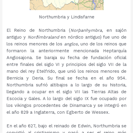
Northumbria y Lindisfarne
El Reino de Northumbria (
Norþanhymbra
, en sajón
antiguo y
Norðimbraland
en nórdico antiguo) fue uno de
los reinos menores de los
anglos
, uno de los reinos que
formaron la anteriormente mencionada Heptarquía
Anglosajona. Se baraja su fecha de fundación oficial
entre finales del siglo VI y principios del siglo VII de la
mano del rey Etelfrido, que unió los reinos menores de
Bernicia y Deria. Su final se fecha en el año 954.
Northumbria sufrió altibajos a lo largo de su historia,
llegando a ocupar en el siglo VII las Tierras Altas de
Escocia y Gales. A lo largo del siglo IX fue ocupado por
los vikingos procedentes de Dinamarca y se integró en
el año 829 a Inglaterra, con Egberto de Wessex.
En el año 627, bajo el reinado de Edwin, Northumbria se
convirtió al cristianismo y pasó a ser el reino más