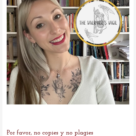
r
:
Por favor, no copies y no plagies