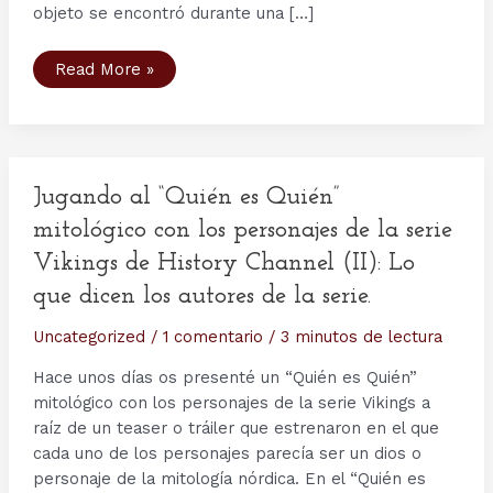
objeto se encontró durante una […]
El
Read More »
cráneo
de
Odín:
un
macabro
amuleto
procedente
de
Jugando al “Quién es Quién”
Dinamarca
mitológico con los personajes de la serie
Vikings de History Channel (II): Lo
que dicen los autores de la serie.
Uncategorized
/
1 comentario
/
3 minutos de lectura
Hace unos días os presenté un “Quién es Quién”
mitológico con los personajes de la serie Vikings a
raíz de un teaser o tráiler que estrenaron en el que
cada uno de los personajes parecía ser un dios o
personaje de la mitología nórdica. En el “Quién es