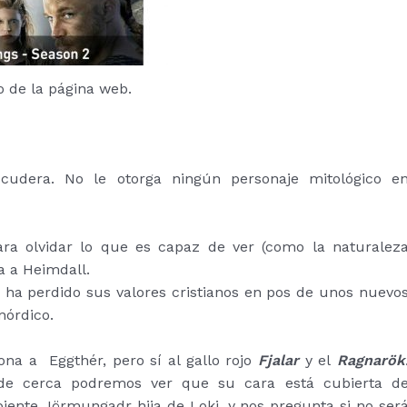
o de la página web.
udera. No le otorga ningún personaje mitológico e
ra olvidar lo que es capaz de ver (como la naturalez
a a Heimdall.
a perdido sus valores cristianos en pos de unos nuevo
nórdico.
na a Eggthér, pero sí al gallo rojo
Fjalar
y el
Ragnarök
de cerca podremos ver que su cara está cubierta d
iente Jörmungadr hija de Loki, y nos pregunta si no ser