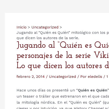
Inicio
Uncategorized
Jugando al “Quién es Quién” mitológico con los pe
que dicen los autores de la serie.
Jugando al “Quién es Quié
personajes de la serie Vik
Lo que dicen los autores de
febrero 2, 2014
/
Uncategorized
/ Por
eledelis
/
1
Hace unos días os presenté un “
Quién es Quién
un teaser o tráiler que estrenaron en el que cad
la mitología nórdica. En el “Quién es Quién” (
ciegas y por intuición, ya que History Channel