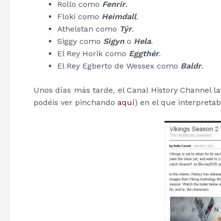
Rollo como
Fenrir
.
Floki como
Heimdall
.
Athelstan como
Týr
.
Siggy como
Sigyn
o
Hela
.
El Rey Horik como
Eggthér
.
El Rey Egberto de Wessex como
Baldr
.
Unos días más tarde, el Canal History Channel la
podéis ver pinchando
aquí
) en el que interpreta