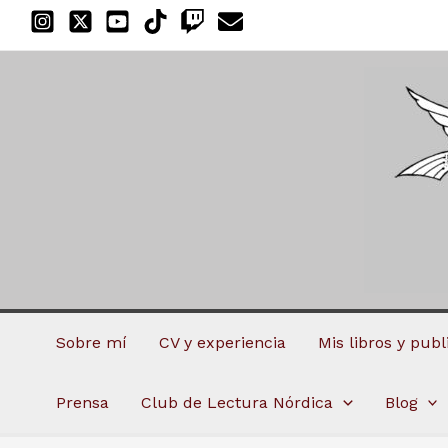
Ir
al
contenido
Sobre mí
CV y experiencia
Mis libros y pub
Prensa
Club de Lectura Nórdica
Blog