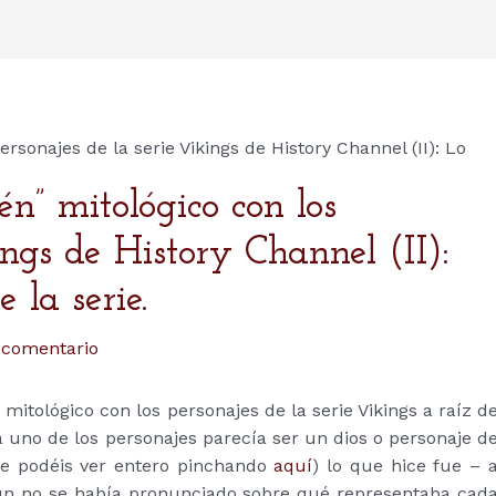
rsonajes de la serie Vikings de History Channel (II): Lo
n” mitológico con los
ings de History Channel (II):
 la serie.
 comentario
” mitológico con los personajes de la serie Vikings a raíz d
a uno de los personajes parecía ser un dios o personaje d
que podéis ver entero pinchando
aquí
) lo que hice fue – 
 aún no se había pronunciado sobre qué representaba cad