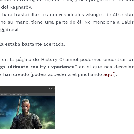
s del Ragnarök.
ará trastabillar los nuevos ideales vikingos de Athelsta
tiene su mano, tiene una parte de él. No menciona a Baldr
Yggdrasil.
a estaba bastante acertada.
”, en la página de History Channel podemos encontrar u
ngs Ultimate reality Experience
” en el que nos desvela
e han creado (podéis acceder a él pinchando
aquí
).