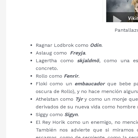
Pantallaz
Ragnar Lodbrok como
Odín
.
Aslaug como
Freyja
.
Lagertha como
skjaldmö
,
como una esc
concreto.
Rollo como
Fenrir
.
Floki como un
embaucador
que bebe pa
oscura de Rollo), y no hace mención algun
Athelstan como
Týr
y como un monje que h
derivados de su nueva vida como hombre 
Siggy como
Sigyn
.
El Rey Horik como un enemigo, no mencio
También nos advierte que si miramos 
escamas, como de serpiente, como la serp