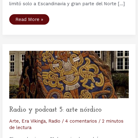
limitó solo a Escandinavia y gran parte del Norte […]
Pre
Read More »
Era
Vikinga
y
Era
Vikinga
Temprana
(500
–
899)
Radio y podcast 5: arte nórdico
Arte
,
Era Vikinga
,
Radio
/
4 comentarios
/
2 minutos
de lectura