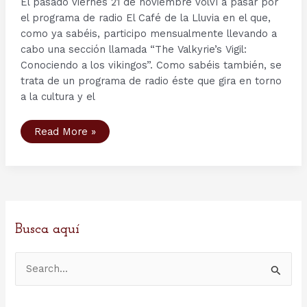
El pasado viernes 21 de noviembre volví a pasar por
el programa de radio El Café de la Lluvia en el que,
como ya sabéis, participo mensualmente llevando a
cabo una sección llamada “The Valkyrie’s Vigil:
Conociendo a los vikingos”. Como sabéis también, se
trata de un programa de radio éste que gira en torno
a la cultura y el
Radio
Read More »
y
podcast
5:
arte
nórdico
Busca aquí
B
u
s