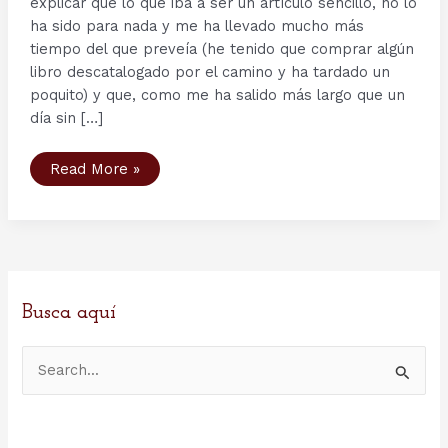
explicar que lo que iba a ser un artículo sencillo, no lo
ha sido para nada y me ha llevado mucho más
tiempo del que preveía (he tenido que comprar algún
libro descatalogado por el camino y ha tardado un
poquito) y que, como me ha salido más largo que un
día sin […]
Animales
Read More »
de
guerra
(I):
berserker,
úlfhéðnar
y
svinfylking
Busca aquí
B
u
s
c