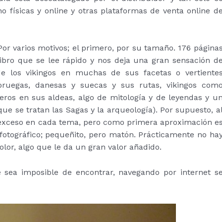
 físicas y online y otras plataformas de venta online d
or varios motivos; el primero, por su tamaño. 176 página
ibro que se lee rápido y nos deja una gran sensación d
e los vikingos en muchas de sus facetas o vertiente
 noruegas, danesas y suecas y sus rutas, vikingos com
eros en sus aldeas, algo de mitología y de leyendas y u
e se tratan las Sagas y la arqueología). Por supuesto, a
 exceso en cada tema, pero como primera aproximación e
fotográfico; pequeñito, pero matón. Prácticamente no ha
or, algo que le da un gran valor añadido.
 sea imposible de encontrar, navegando por internet s