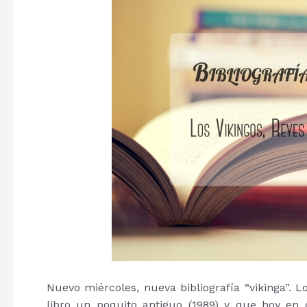
Nuevo miércoles, nueva bibliografía “vikinga”. L
libro un poquito antiguo (1989) y que hoy en d