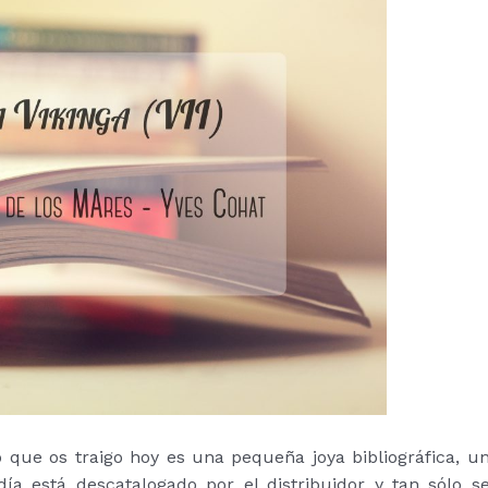
o que os traigo hoy es una pequeña joya bibliográfica, u
ía está descatalogado por el distribuidor y tan sólo s