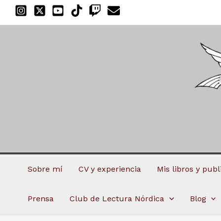
Ir
al
contenido
Sobre mí
CV y experiencia
Mis libros y pub
Prensa
Club de Lectura Nórdica
Blog