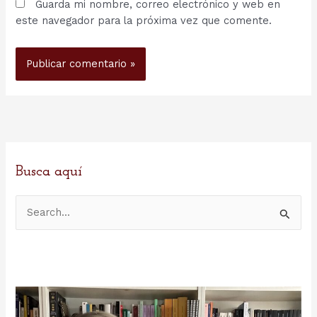
Guarda mi nombre, correo electrónico y web en
este navegador para la próxima vez que comente.
Busca aquí
B
u
s
c
a
r
p