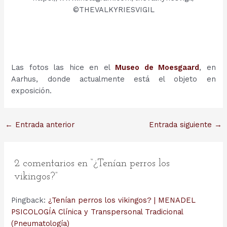
©THEVALKYRIESVIGIL
Las fotos las hice en el
Museo de Moesgaard
, en
Aarhus, donde actualmente está el objeto en
exposición.
Navegación
←
Entrada anterior
Entrada siguiente
→
de
entradas
2 comentarios en “¿Tenían perros los
vikingos?”
Pingback:
¿Tenían perros los vikingos? | MENADEL
PSICOLOGÍA Clínica y Transpersonal Tradicional
(Pneumatología)