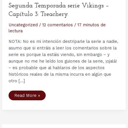
Segunda Temporada serie Vikings –
Capítulo 3: Treachery.
Uncategorized
/
12 comentarios
/
17 minutos de
lectura
NOTA: No es mi intención destriparle la serie a nadie,
asumo que si entráis a leer los comentarios sobre la
serie es porque la estáis viendo, sin embargo – y
aunque no me he leído los guiones de la serie, ¡ojalá!
– es probable que al hablaros de los aspectos
históricos reales de la misma incurra en algún que
otro […]
Segunda
Read More »
Temporada
serie
Vikings
–
Capítulo
3:
Treachery.