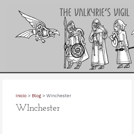
Ir
al
contenido
Inicio
Blog
WInchester
WInchester