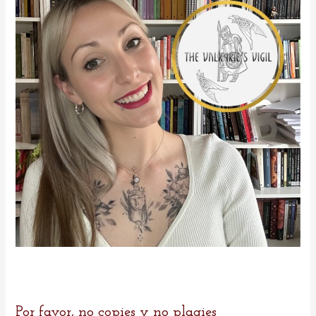
o
r
:
Por favor, no copies y no plagies