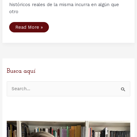
históricos reales de la misma incurra en algún que
otro
Segunda
Read More »
Temporada
serie
Vikings
–
Capítulo
2:
Invasion.
Busca aquí
B
u
s
c
a
r
p