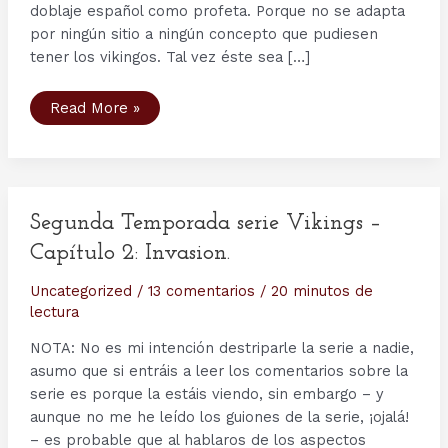
doblaje español como profeta. Porque no se adapta
por ningún sitio a ningún concepto que pudiesen
tener los vikingos. Tal vez éste sea […]
Personajes
Read More »
serie
Vikingos
(IV):
The
Seer/El
Oráculo
Segunda Temporada serie Vikings –
Capítulo 2: Invasion.
Uncategorized
/
13 comentarios
/
20 minutos de
lectura
NOTA: No es mi intención destriparle la serie a nadie,
asumo que si entráis a leer los comentarios sobre la
serie es porque la estáis viendo, sin embargo – y
aunque no me he leído los guiones de la serie, ¡ojalá!
– es probable que al hablaros de los aspectos