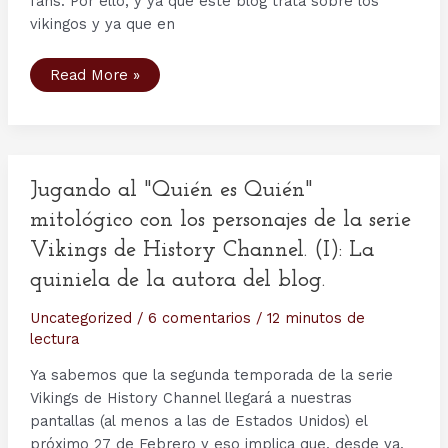
fans. Por ello, y ya que este blog trata sobre los
vikingos y ya que en
Segunda
Read More »
Temporada
de
la
serie
“Vikings
de
History
Channel”:
Jugando al "Quién es Quién"
Consejos
para
mitológico con los personajes de la serie
seguirla
al
Vikings de History Channel. (I): La
día,
comentarla
quiniela de la autora del blog.
y
aprender
sobre
Uncategorized
/
6 comentarios
/
12 minutos de
los
lectura
Vikingos.
Ya sabemos que la segunda temporada de la serie
Vikings de History Channel llegará a nuestras
pantallas (al menos a las de Estados Unidos) el
próximo 27 de Febrero y eso implica que, desde ya,