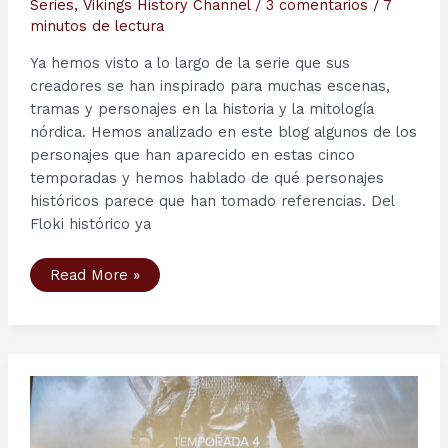
Series
,
Vikings History Channel
/
3 comentarios
/
7
minutos de lectura
Ya hemos visto a lo largo de la serie que sus
creadores se han inspirado para muchas escenas,
tramas y personajes en la historia y la mitología
nórdica. Hemos analizado en este blog algunos de los
personajes que han aparecido en estas cinco
temporadas y hemos hablado de qué personajes
históricos parece que han tomado referencias. Del
Floki histórico ya
Personajes
Read More »
serie
Vikingos
(IX):
¿Floki
es
una
interpretación
de
Loki?