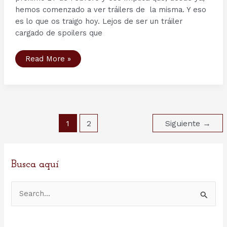
hemos comenzado a ver tráilers de la misma. Y eso
es lo que os traigo hoy. Lejos de ser un tráiler
cargado de spoilers que
Jugando
Read More »
al
"Quién
es
Quién"
mitológico
con
los
personajes
Paginación
de
1
2
Siguiente
→
la
de
serie
entradas
Vikings
de
History
Busca aquí
Channel.
(I):
La
quiniela
B
de
la
u
autora
s
del
blog.
c