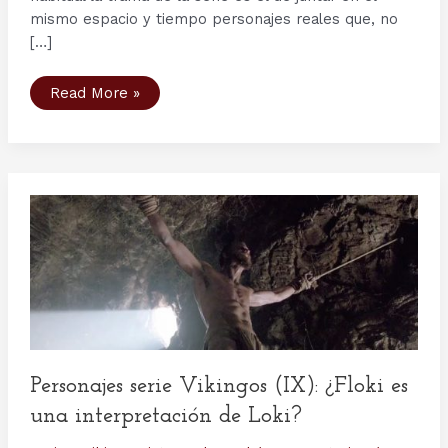
mismo espacio y tiempo personajes reales que, no
[…]
Personajes
Read More »
serie
Vikingos
(X):
Halfdan
el
Negro
y
Harald
Harfragi,
¿hermanos
o
padre
e
hijo?
Personajes serie Vikingos (IX): ¿Floki es
una interpretación de Loki?