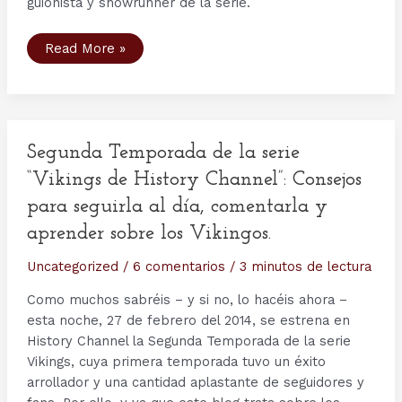
guionista y showrunner de la serie.
Presentación
Read More »
de
la
Cuarta
Temporada
de
Vikings
en
Madrid,
Segunda Temporada de la serie
por
Canal
“Vikings de History Channel”: Consejos
TNT
para seguirla al día, comentarla y
aprender sobre los Vikingos.
Uncategorized
/
6 comentarios
/
3 minutos de lectura
Como muchos sabréis – y si no, lo hacéis ahora –
esta noche, 27 de febrero del 2014, se estrena en
History Channel la Segunda Temporada de la serie
Vikings, cuya primera temporada tuvo un éxito
arrollador y una cantidad aplastante de seguidores y