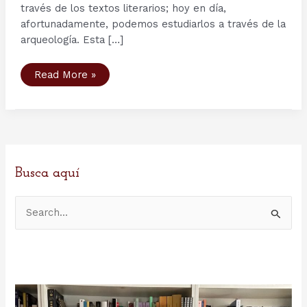
través de los textos literarios; hoy en día,
afortunadamente, podemos estudiarlos a través de la
arqueología. Esta […]
La
Read More »
sociedad
nórdica
a
través
de
la
Arqueología
Busca aquí
B
u
s
c
a
r
p