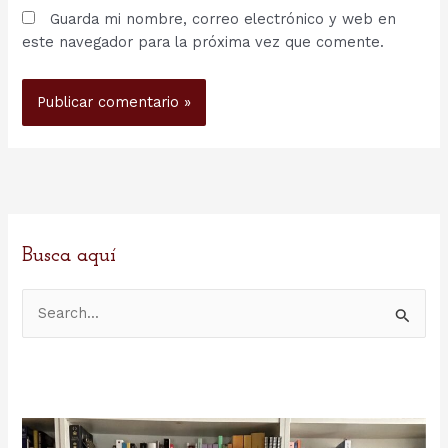
Guarda mi nombre, correo electrónico y web en
este navegador para la próxima vez que comente.
Busca aquí
B
u
s
c
a
r