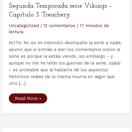
Segunda Temporada serie Vikings –
Capítulo 3: Treachery.
Uncategorized
/
12 comentarios
/
17 minutos de
lectura
NOTA: No es mi intención destriparle la serie a nadie,
asumo que si entráis a leer los comentarios sobre la
serie es porque la estáis viendo, sin embargo – y
aunque no me he leído los guiones de la serie, ¡ojalá!
– es probable que al hablaros de los aspectos
históricos reales de la misma incurra en algún que
otro […]
Segunda
Read More »
Temporada
serie
Vikings
–
Capítulo
3:
Treachery.