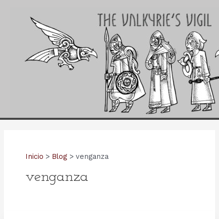
Ir
al
contenido
Inicio
Blog
venganza
venganza