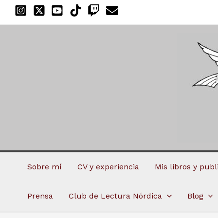
Ir
al
contenido
Sobre mí
CV y experiencia
Mis libros y pub
Prensa
Club de Lectura Nórdica
Blog