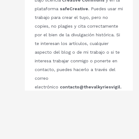
bajo licencia
Creative Commons
y en la
plataforma
safeCreative
. Puedes usar mi
trabajo para crear el tuyo, pero no
copies, no plagies y cita correctamente
por el bien de la divulgación histórica. Si
te interesan los artículos, cualquier
aspecto del blog o de mi trabajo o si te
interesa trabajar conmigo o ponerte en
contacto, puedes hacerlo a través del
correo
electrónico
contacto@thevalkyriesvigil.
com
Respetemos el trabajo de los demás.