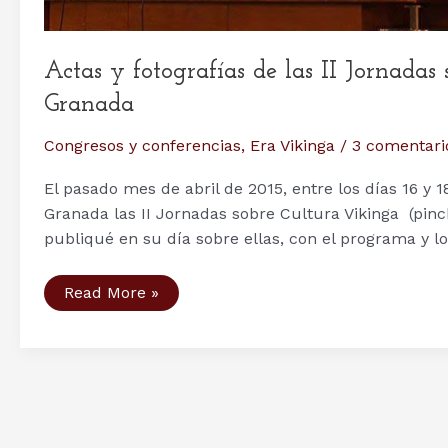
Actas y fotografías de las II Jornada
Granada
Congresos y conferencias
,
Era Vikinga
/
3 comentari
El pasado mes de abril de 2015, entre los días 16 y 
Granada las II Jornadas sobre Cultura Vikinga (pinc
publiqué en su día sobre ellas, con el programa y l
Actas
Read More »
y
fotografías
de
las
II
Jornadas
sobre
Cultura
Vikinga