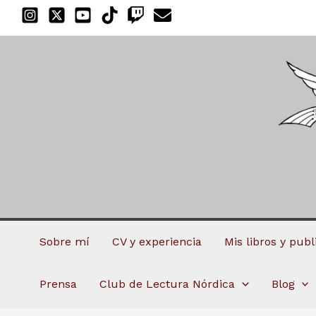
Ir
al
contenido
Sobre mí
CV y experiencia
Mis libros y pub
Prensa
Club de Lectura Nórdica
Blog