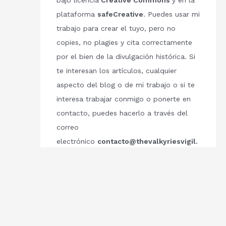
bajo licencia
Creative Commons
y en la
plataforma
safeCreative
. Puedes usar mi
trabajo para crear el tuyo, pero no
copies, no plagies y cita correctamente
por el bien de la divulgación histórica. Si
te interesan los artículos, cualquier
aspecto del blog o de mi trabajo o si te
interesa trabajar conmigo o ponerte en
contacto, puedes hacerlo a través del
correo
electrónico
contacto@thevalkyriesvigil.
com
Respetemos el trabajo de los demás.