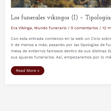
Los funerales vikingos (I) – Tipologí
Era Vikinga
,
Mundo funerario
/
9 comentarios
/
12 m
Con esta entrada comienzo en la web un Ciclo sobre
ir de menos a más; pasando por las tipologías de fu
mesa de entierros famosos dentro de sus distinas ti
sus ajuares funerarios. Así, empezaremos por lo má
Los
Read More »
funerales
vikingos
(I)
–
Tipologías
funerarias
en
la
Era
Vikinga