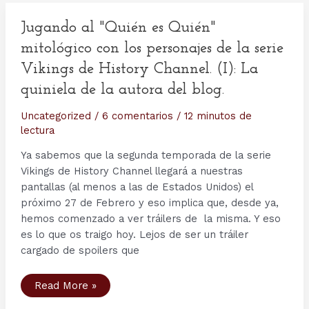
con
los
personajes
Jugando al "Quién es Quién"
de
la
mitológico con los personajes de la serie
serie
Vikings
Vikings de History Channel. (I): La
de
History
quiniela de la autora del blog.
Channel
(II):
Lo
Uncategorized
/
6 comentarios
/
12 minutos de
que
lectura
dicen
los
autores
Ya sabemos que la segunda temporada de la serie
de
la
Vikings de History Channel llegará a nuestras
serie.
pantallas (al menos a las de Estados Unidos) el
próximo 27 de Febrero y eso implica que, desde ya,
hemos comenzado a ver tráilers de la misma. Y eso
es lo que os traigo hoy. Lejos de ser un tráiler
cargado de spoilers que
Jugando
Read More »
al
"Quién