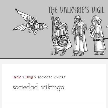
Ir
al
contenido
Inicio
Blog
sociedad vikinga
sociedad vikinga