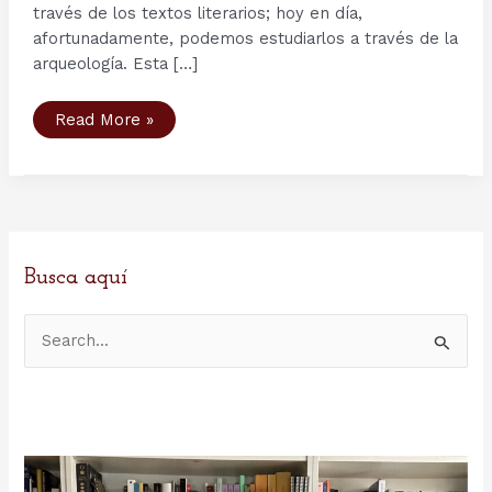
través de los textos literarios; hoy en día,
afortunadamente, podemos estudiarlos a través de la
arqueología. Esta […]
La
Read More »
sociedad
nórdica
a
través
de
la
Arqueología
Busca aquí
B
u
s
c
a
r
p