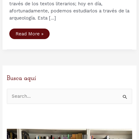
través de los textos literarios; hoy en día,
afortunadamente, podemos estudiarlos a través de la
arqueología. Esta […]
La
Read More »
sociedad
nórdica
a
través
de
la
Arqueología
Busca aquí
B
u
s
c
a
r
p