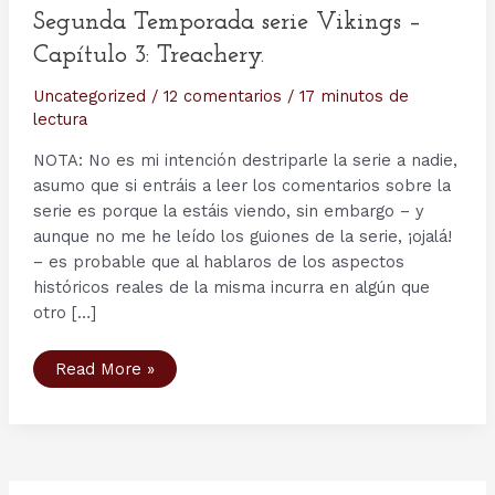
Segunda Temporada serie Vikings –
Capítulo 3: Treachery.
Uncategorized
/
12 comentarios
/
17 minutos de
lectura
NOTA: No es mi intención destriparle la serie a nadie,
asumo que si entráis a leer los comentarios sobre la
serie es porque la estáis viendo, sin embargo – y
aunque no me he leído los guiones de la serie, ¡ojalá!
– es probable que al hablaros de los aspectos
históricos reales de la misma incurra en algún que
otro […]
Segunda
Read More »
Temporada
serie
Vikings
–
Capítulo
3:
Treachery.