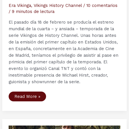
Era Vikinga
,
Vikings History Channel
/
10 comentarios
/
9 minutos de lectura
El pasado día 18 de febrero se producía el estreno
mundial de la cuarta – y ansiada – temporada de la
serie Vikingos de History Channel. Unas horas antes
de la emisión del primer capítulo en Estados Unidos,
en España, concretamente en la Academia de Cine
de Madrid, teníamos el privilegio de asistir al pase en
primicia del primer capítulo de la temporada. El
evento lo organizó Canal TNT y contó con la
inestimable presencia de Michael Hirst, creador,
guionista y showrunner de la serie.
Presentación
Read More »
de
la
Cuarta
Temporada
de
Vikings
en
Madrid,