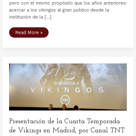
pero con el mismo propósito que los años anteriores:
acercar a los vikingos al gran público desde la
institución de la […]
III
Read More »
Jornadas
sobre
cultura
vikinga
en
la
Universidad
de
Granada
Presentación de la Cuarta Temporada
de Vikings en Madrid, por Canal TNT