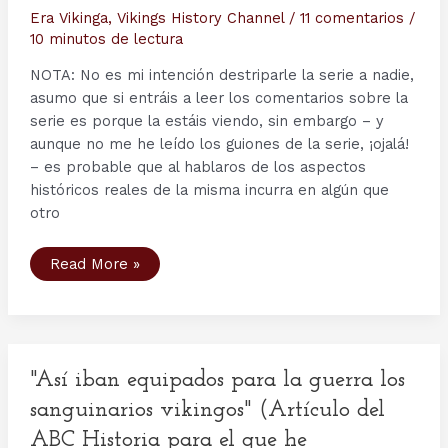
Era Vikinga
,
Vikings History Channel
/
11 comentarios
/
10 minutos de lectura
NOTA: No es mi intención destriparle la serie a nadie,
asumo que si entráis a leer los comentarios sobre la
serie es porque la estáis viendo, sin embargo – y
aunque no me he leído los guiones de la serie, ¡ojalá!
– es probable que al hablaros de los aspectos
históricos reales de la misma incurra en algún que
otro
Tercera
Read More »
Temporada
serie
Vikings
–
Capítulo
5:
The
Usurper.
"Así iban equipados para la guerra los
(El
Usurpador)
sanguinarios vikingos" (Artículo del
ABC Historia para el que he