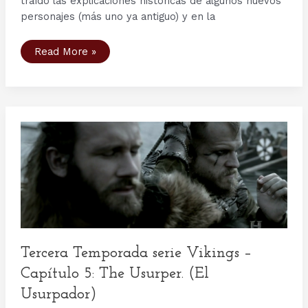
traído las explicaciones históricas de algunos nuevos
personajes (más uno ya antiguo) y en la
Personajes
Read More »
serie
Vikingos
(VIII):
Emperador
Carlos,
Rollo,
Gisla,
Sinric,
Siegfried,
Conde
Odo
Tercera Temporada serie Vikings –
Capítulo 5: The Usurper. (El
Usurpador)