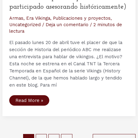
participado asesorando históricamente)
Armas
,
Era Vikinga
,
Publicaciones y proyectos
,
Uncategorized
/
Deja un comentario
/
2 minutos de
lectura
El pasado lunes 20 de abril tuve el placer de que la
sección de Historia del periódico ABC me realizase
una entrevista para hablar de vikingos. ¿El motivo?
Esta noche se estrena en el Canal TNT la Tercera
Temporada en Español de la serie Vikings (History
Channel), de la que hemos hablado largo y tendido
en este blog. Para mí
"Así
Read More »
iban
equipados
para
la
guerra
los
sanguinarios
vikingos"
Paginación