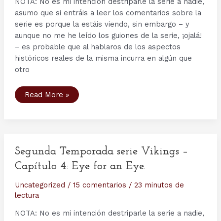
NOTA: No es mi intención destriparle la serie a nadie,
asumo que si entráis a leer los comentarios sobre la
serie es porque la estáis viendo, sin embargo – y
aunque no me he leído los guiones de la serie, ¡ojalá!
– es probable que al hablaros de los aspectos
históricos reales de la misma incurra en algún que
otro
Segunda
Read More »
Temporada
serie
Vikings
–
Capítulo
6:
Unforgiven.
Segunda Temporada serie Vikings –
Capítulo 4: Eye for an Eye.
Uncategorized
/
15 comentarios
/
23 minutos de
lectura
NOTA: No es mi intención destriparle la serie a nadie,