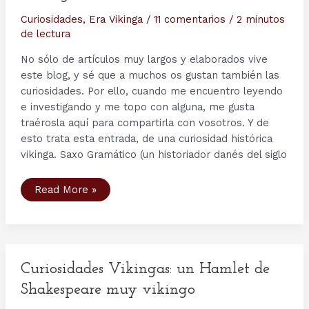
Curiosidades
,
Era Vikinga
/
11 comentarios
/
2 minutos
de lectura
No sólo de artículos muy largos y elaborados vive
este blog, y sé que a muchos os gustan también las
curiosidades. Por ello, cuando me encuentro leyendo
e investigando y me topo con alguna, me gusta
traérosla aquí para compartirla con vosotros. Y de
esto trata esta entrada, de una curiosidad histórica
vikinga. Saxo Gramático (un historiador danés del siglo
¿Estaba
Read More »
Roma
demasiado
lejos
para
los
Vikingos?
Otra
curiosidad
Curiosidades Vikingas: un Hamlet de
histórica
Shakespeare muy vikingo