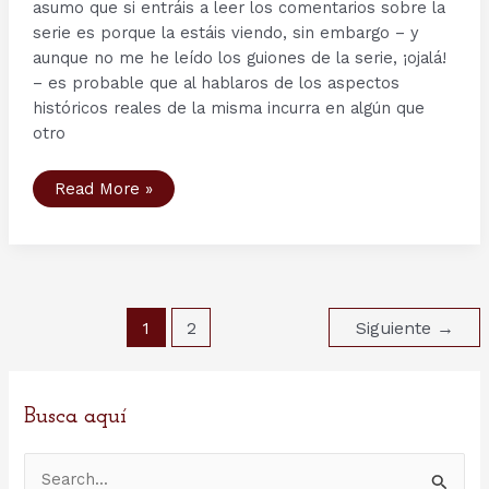
asumo que si entráis a leer los comentarios sobre la
serie es porque la estáis viendo, sin embargo – y
aunque no me he leído los guiones de la serie, ¡ojalá!
– es probable que al hablaros de los aspectos
históricos reales de la misma incurra en algún que
otro
Segunda
Read More »
Temporada
serie
Vikings
–
Capítulo
4:
Eye
for
Paginación
an
1
2
Siguiente
→
Eye.
de
entradas
Busca aquí
B