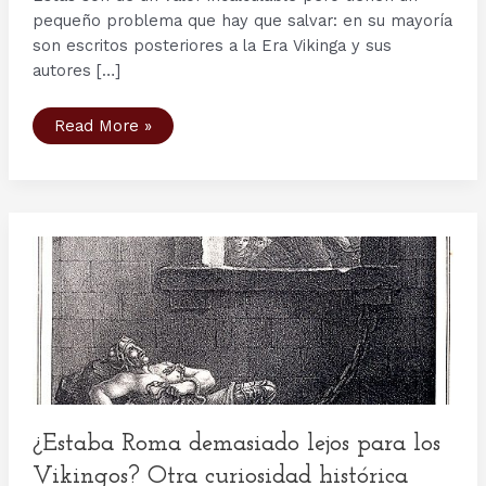
pequeño problema que hay que salvar: en su mayoría
son escritos posteriores a la Era Vikinga y sus
autores […]
Saxo
Read More »
Gramático
y
la
Gesta
Danorum:
fuentes
indispensables
de
la
historia
nórdica
¿Estaba Roma demasiado lejos para los
Vikingos? Otra curiosidad histórica