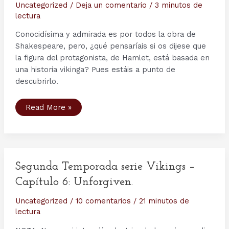
Uncategorized
/
Deja un comentario
/
3 minutos de
lectura
Conocidísima y admirada es por todos la obra de
Shakespeare, pero, ¿qué pensaríais si os dijese que
la figura del protagonista, de Hamlet, está basada en
una historia vikinga? Pues estáis a punto de
descubrirlo.
Curiosidades
Read More »
Vikingas:
un
Hamlet
de
Shakespeare
muy
vikingo
Segunda Temporada serie Vikings –
Capítulo 6: Unforgiven.
Uncategorized
/
10 comentarios
/
21 minutos de
lectura