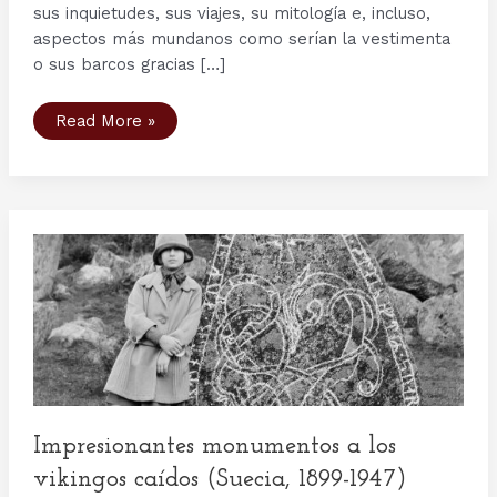
sus inquietudes, sus viajes, su mitología e, incluso,
aspectos más mundanos como serían la vestimenta
o sus barcos gracias […]
Las
Read More »
piedras
rúnicas:
breve
introducción
a
lo
que
fueron
y
su
significado
Impresionantes monumentos a los
vikingos caídos (Suecia, 1899-1947)