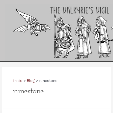
Ir
al
contenido
Inicio
Blog
runestone
runestone