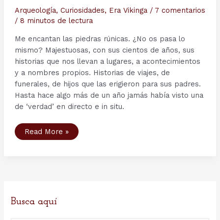
Arqueología
,
Curiosidades
,
Era Vikinga
/
7 comentarios
/
8 minutos de lectura
Me encantan las piedras rúnicas. ¿No os pasa lo
mismo? Majestuosas, con sus cientos de años, sus
historias que nos llevan a lugares, a acontecimientos
y a nombres propios. Historias de viajes, de
funerales, de hijos que las erigieron para sus padres.
Hasta hace algo más de un año jamás había visto una
de ‘verdad’ en directo e in situ.
Impresionantes
Read More »
monumentos
a
los
vikingos
caídos
(Suecia,
1899-
1947)
Busca aquí