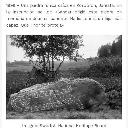
1899 – Una piedra rúnica caída en Korpbron, Juresta. En
la inscripción se lee «Sandar erigió esta piedra en
memoria de Joar, su pariente. Nadie tendrá un hijo más
capaz. Que Thor te proteja»
Imagen: Swedish National Heritage Board