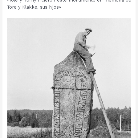
«Tole y Torny hicieron este monumento en memoria de
Tore y Klakke, sus hijos»