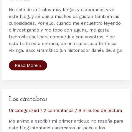
No sólo de artículos muy largos y elaborados vive
este blog, y sé que a muchos os gustan también las
curiosidades. Por ello, cuando me encuentro leyendo
e investigando y me topo con alguna, me gusta
traérosla aquí para compartirla con vosotros. Y de
esto trata esta entrada, de una curiosidad histórica
vikinga. Saxo Gramático (un historiador danés del siglo
¿Estaba
Read More »
Roma
demasiado
lejos
para
los
Vikingos?
Otra
curiosidad
Los cántabros
histórica
Uncategorized
/
2 comentarios
/
9 minutos de lectura
Me animo a escribir mi primer artículo no reseña para
este blog intentando acercaros un poco a los