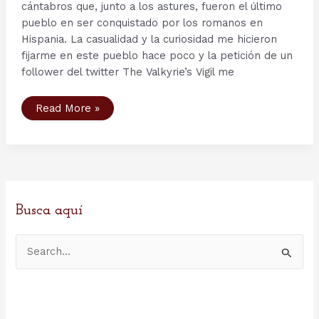
cántabros que, junto a los astures, fueron el último
pueblo en ser conquistado por los romanos en
Hispania. La casualidad y la curiosidad me hicieron
fijarme en este pueblo hace poco y la petición de un
follower del twitter The Valkyrie’s Vigil me
Los
Read More »
cántabros
Busca aquí
B
u
s
c
a