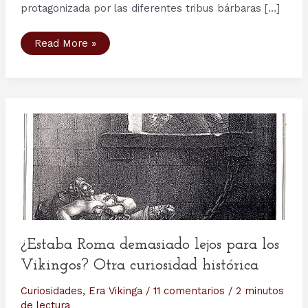
protagonizada por las diferentes tribus bárbaras […]
Barbarians
Read More »
Rising:
la
precuela
de
Vikings
en
History
Channel
¿Estaba Roma demasiado lejos para los
Vikingos? Otra curiosidad histórica
Curiosidades
,
Era Vikinga
/
11 comentarios
/
2 minutos
de lectura