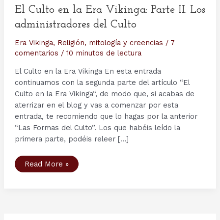
El Culto en la Era Vikinga: Parte II. Los
administradores del Culto
Era Vikinga
,
Religión, mitología y creencias
/
7
comentarios
/
10 minutos de lectura
El Culto en la Era Vikinga En esta entrada
continuamos con la segunda parte del artículo “El
Culto en la Era Vikinga“, de modo que, si acabas de
aterrizar en el blog y vas a comenzar por esta
entrada, te recomiendo que lo hagas por la anterior
“Las Formas del Culto”. Los que habéis leído la
primera parte, podéis releer […]
El
Read More »
Culto
en
la
Era
Vikinga:
Parte
II.
Los