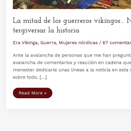
La mitad de los guerreros vikingos
tergiversar la historia
Era Vikinga
,
Guerra
,
Mujeres nórdicas
/
67 comentar
Ante la avalancha de personas que me han preguntad
avalancha de comentarios y reacción en cadena que
menester dedicarle unas líneas a la noticia en esta 
sobre todo, […]
La
Read More »
mitad
de
los
guerreros
vikingos…
NO
ERAN
MUJERES.