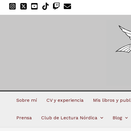
Ir
al
contenido
Sobre mí
CV y experiencia
Mis libros y pub
Prensa
Club de Lectura Nórdica
Blog