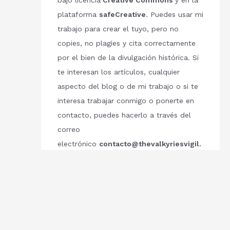
bajo licencia
Creative Commons
y en la
plataforma
safeCreative
. Puedes usar mi
trabajo para crear el tuyo, pero no
copies, no plagies y cita correctamente
por el bien de la divulgación histórica. Si
te interesan los artículos, cualquier
aspecto del blog o de mi trabajo o si te
interesa trabajar conmigo o ponerte en
contacto, puedes hacerlo a través del
correo
electrónico
contacto@thevalkyriesvigil.
com
Respetemos el trabajo de los demás.