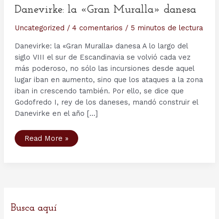
Danevirke: la «Gran Muralla» danesa
Uncategorized
/
4 comentarios
/
5 minutos de lectura
Danevirke: la «Gran Muralla» danesa A lo largo del
siglo VIII el sur de Escandinavia se volvió cada vez
más poderoso, no sólo las incursiones desde aquel
lugar iban en aumento, sino que los ataques a la zona
iban in crescendo también. Por ello, se dice que
Godofredo I, rey de los daneses, mandó construir el
Danevirke en el año […]
Danevirke:
Read More »
la
«Gran
Muralla»
danesa
Busca aquí