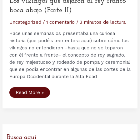
Los vikingos que dejaron al rey franco
boca abajo (Parte II)
Uncategorized
/
1 comentario
/
3 minutos de lectura
Hace unas semanas os presentaba una curiosa
historia (que podéis leer entera aquí) sobre cómo los
vikingos no entendieron –hasta que no se toparon
con él frente a frente– el concepto de rey sagrado,
de rey majestuoso y rodeado de pompa y ceremonial
que se podía encontrar en algunas de las cortes de la
Europa Occidental durante la Alta Edad
Los
Read More »
vikingos
que
dejaron
al
rey
franco
boca
abajo
(Parte
II)
Busca aquí