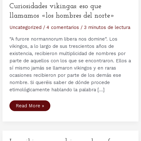
Curiosidades vikingas: eso que
llamamos «los hombres del norte»
Uncategorized
/
4 comentarios
/
3 minutos de lectura
“A furore normannorum libera nos domine“. Los
vikingos, a lo largo de sus trescientos años de
existencia, recibieron multiplicidad de nombres por
parte de aquellos con los que se encontraron. Ellos a
sí mismo jamás se llamaron vikingos y en raras
ocasiones recibieron por parte de los demás ese
nombre. Si queréis saber de dónde procede
etimológicamente hablando la palabra […]
Curiosidades
Read More »
vikingas:
eso
que
llamamos
«los
hombres
del
norte»